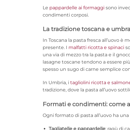
Le
pappardelle ai formaggi
sono invece
condimenti corposi.
La tradizione toscana e umbr
In Toscana la pasta fresca all’uovo è
presente. I
malfatti ricotta e spinaci
so
una via di mezzo tra la pasta e il gnoc
lasagne toscane tendono a essere più s
spesso un sugo di carne semplice con
In Umbria, i
tagliolini ricotta e salmon
tradizione, dove la pasta all’uovo sot
Formati e condimenti: come a
Ogni formato di pasta all’uovo ha una
Tagliatelle e pappardelle
: ragù di c