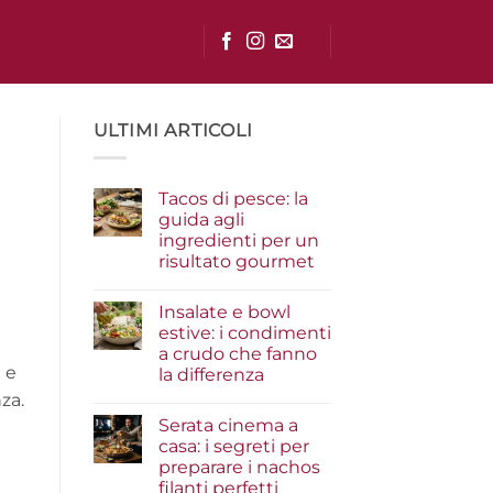
ULTIMI ARTICOLI
Tacos di pesce: la
guida agli
ingredienti per un
risultato gourmet
Nessun
commento
Insalate e bowl
su
Tacos
estive: i condimenti
di
a crudo che fanno
pesce:
la
e e
la differenza
guida
agli
Nessun
za.
ingredienti
commento
Serata cinema a
su
per
Insalate
un
casa: i segreti per
e
risultato
preparare i nachos
bowl
gourmet
estive:
filanti perfetti