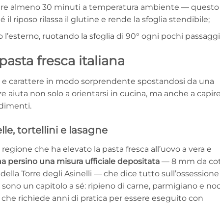
posare almeno 30 minuti a temperatura ambiente — questo
é il riposo rilassa il glutine e rende la sfoglia stendibile;
l’esterno, ruotando la sfoglia di 90° ogni pochi passaggi
 pasta fresca italiana
to e carattere in modo sorprendente spostandosi da una
nze aiuta non solo a orientarsi in cucina, ma anche a capir
dimenti.
lle, tortellini e lasagne
egione che ha elevato la pasta fresca all’uovo a vera e
ha persino una misura ufficiale depositata
— 8 mm da cot
 della Torre degli Asinelli — che dice tutto sull’ossessione
poi, sono un capitolo a sé: ripieno di carne, parmigiano e no
che richiede anni di pratica per essere eseguito con