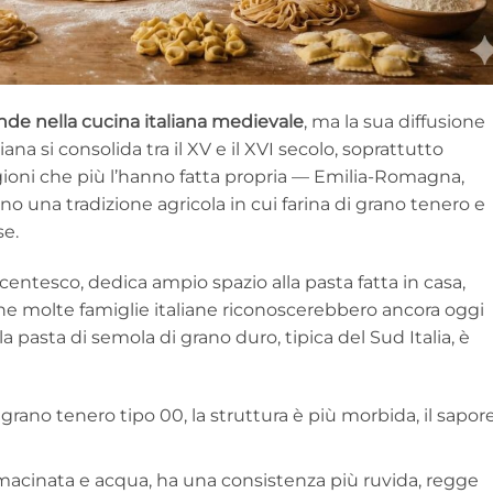
onde nella cucina italiana medievale
, ma la sua diffusione
 si consolida tra il XV e il XVI secolo, soprattutto
regioni che più l’hanno fatta propria — Emilia-Romagna,
 una tradizione agricola in cui farina di grano tenero e
se.
ocentesco, dedica ampio spazio alla pasta fatta in casa,
he molte famiglie italiane riconoscerebbero ancora oggi
a pasta di semola di grano duro, tipica del Sud Italia, è
di grano tenero tipo 00, la struttura è più morbida, il sapor
imacinata e acqua, ha una consistenza più ruvida, regge