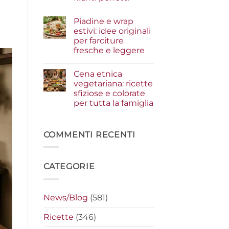
i
condimenti
Nessun
a
commento
Piadine e wrap
su
crudo
Serata
che
estivi: idee originali
cinema
fanno
per farciture
a
la
casa:
differenza
fresche e leggere
i
segreti
Nessun
per
commento
Cena etnica
su
preparare
Piadine
i
vegetariana: ricette
e
nachos
sfiziose e colorate
wrap
filanti
estivi:
perfetti
per tutta la famiglia
idee
originali
Nessun
per
commento
su
farciture
Cena
COMMENTI RECENTI
fresche
etnica
e
vegetariana:
leggere
ricette
sfiziose
CATEGORIE
e
colorate
per
tutta
la
News/Blog
(581)
famiglia
Ricette
(346)