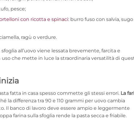
tufo, pesce;
ortelloni con ricotta e spinaci
: burro fuso con salvia, sugo
ciamella, ragù o verdure.
la sfoglia all’uovo viene lessata brevemente, farcita e
n uso che mette in luce la straordinaria versatilità di ques
inizia
pasta fatta in casa spesso commette gli stessi errori.
La far
ché la differenza tra 90 e 110 grammi per uovo cambia
sto. Il banco di lavoro deve essere ampio e leggermente
pa farina sulla sfoglia rende la pasta secca e friabile.