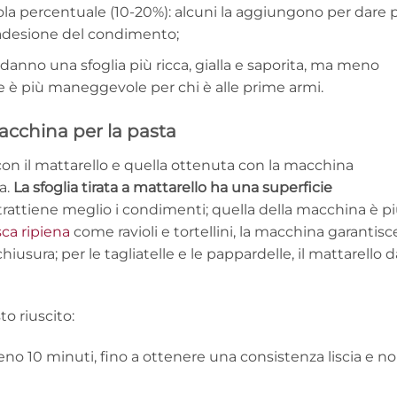
ola percentuale (10-20%): alcuni la aggiungono per dare 
l’adesione del condimento;
rli danno una sfoglia più ricca, gialla e saporita, ma meno
re è più maneggevole per chi è alle prime armi.
acchina per la pasta
 con il mattarello e quella ottenuta con la macchina
a.
La sfoglia tirata a mattarello ha una superficie
rattiene meglio i condimenti; quella della macchina è p
sca ripiena
come ravioli e tortellini, la macchina garantisc
iusura; per le tagliatelle e le pappardelle, il mattarello d
o riuscito:
 10 minuti, fino a ottenere una consistenza liscia e n