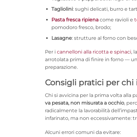
Tagliolini
: sughi delicati, burro e tar
Pasta fresca ripiena
come ravioli e
t
pomodoro fresco, brodo;
Lasagne
: strutture al forno con bes
Per i
cannelloni alla ricotta e spinaci
, 
arrotolata prima di finire in forno — u
preparazione.
Consigli pratici per chi 
Chi si avvicina per la prima volta alla 
va pesata, non misurata a occhio
, per
radicalmente la lavorabilità dell’impa
infarinato, ma non eccessivamente: trop
Alcuni errori comuni da evitare: