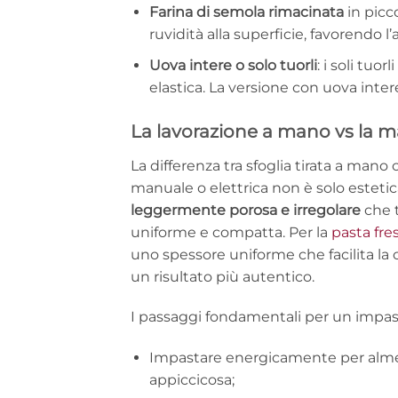
Farina di semola rimacinata
in picc
ruvidità alla superficie, favorendo 
Uova intere o solo tuorli
: i soli tuo
elastica. La versione con uova inte
La lavorazione a mano vs la m
La differenza tra sfoglia tirata a mano
manuale o elettrica non è solo estetic
leggermente porosa e irregolare
che t
uniforme e compatta. Per la
pasta fre
uno spessore uniforme che facilita la ch
un risultato più autentico.
I passaggi fondamentali per un impast
Impastare energicamente per almeno
appiccicosa;