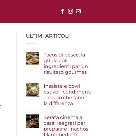
ULTIMI ARTICOLI
Tacos di pesce: la
guida agli
ingredienti per un
risultato gourmet
Nessun
commento
Insalate e bowl
su
Tacos
estive: i condimenti
di
a crudo che fanno
pesce:
la
la differenza
e
guida
agli
Nessun
ingredienti
commento
Serata cinema a
su
per
Insalate
un
casa: i segreti per
e
risultato
preparare i nachos
bowl
gourmet
estive:
filanti perfetti