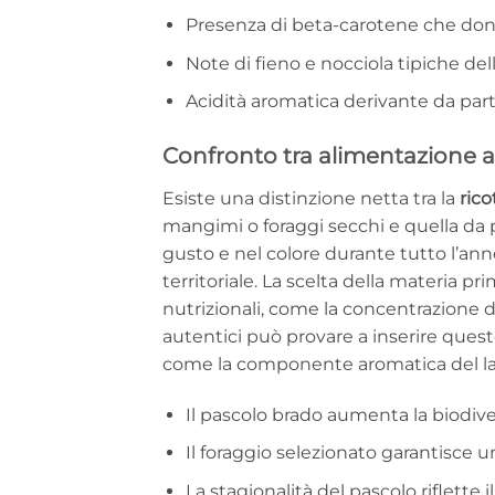
Presenza di beta-carotene che dona 
Note di fieno e nocciola tipiche del
Acidità aromatica derivante da part
Confronto tra alimentazione a
Esiste una distinzione netta tra la
ric
mangimi o foraggi secchi e quella da p
gusto e nel colore durante tutto l’an
territoriale. La scelta della materia p
nutrizionali, come la concentrazione d
autentici può provare a inserire quest
come la componente aromatica del lat
Il pascolo brado aumenta la biodive
Il foraggio selezionato garantisce un
La stagionalità del pascolo riflette i