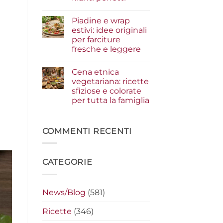
i
condimenti
Nessun
a
commento
Piadine e wrap
su
crudo
Serata
che
estivi: idee originali
cinema
fanno
per farciture
a
la
casa:
differenza
fresche e leggere
i
segreti
Nessun
per
commento
Cena etnica
su
preparare
Piadine
i
vegetariana: ricette
e
nachos
sfiziose e colorate
wrap
filanti
estivi:
perfetti
per tutta la famiglia
idee
originali
Nessun
per
commento
su
farciture
Cena
COMMENTI RECENTI
fresche
etnica
e
vegetariana:
leggere
ricette
sfiziose
CATEGORIE
e
colorate
per
tutta
la
News/Blog
(581)
famiglia
Ricette
(346)