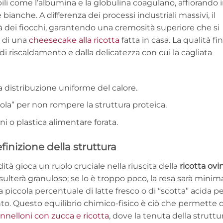
bili come l’albumina e la globulina coagulano, affiorando 
 bianche. A differenza dei processi industriali massivi, il
tà dei fiocchi, garantendo una cremosità superiore che si
 di una
cheesecake alla ricotta
fatta in casa. La qualità fi
i riscaldamento e dalla delicatezza con cui la cagliata
a distribuzione uniforme del calore.
la” per non rompere la struttura proteica.
ni o plastica alimentare forata.
finizione della struttura
dità gioca un ruolo cruciale nella riuscita della
ricotta ovi
risulterà granuloso; se lo è troppo poco, la resa sarà minima
iccola percentuale di latte fresco o di “scotta” acida p
nto. Questo equilibrio chimico-fisico è ciò che permette d
nnelloni con zucca e ricotta
, dove la tenuta della struttu