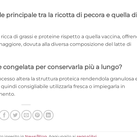
e principale tra la ricotta di pecora e quella d
icca di grassi e proteine rispetto a quella vaccina, offre
aggiore, dovuta alla diversa composizione del latte di
e congelata per conservarla più a lungo?
rocesso altera la struttura proteica rendendola granulosa 
ndi consigliabile utilizzarla fresca o impiegarla in
mento.
o inserito in
News/Blog
. Aggiungilo ai
segnalibri
.