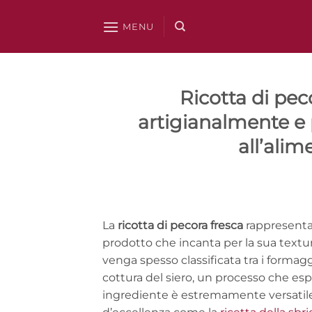
Salta
ai
MENU
contenuti
Ricotta di pec
artigianalmente e 
all’ali
La
ricotta di pecora fresca
rappresenta u
prodotto che incanta per la sua textur
venga spesso classificata tra i formagg
cottura del siero, un processo che esp
ingrediente è estremamente versatile 