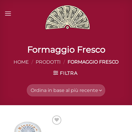
Salta
ai
contenuti
Formaggio Fresco
HOME
/
PRODOTTI
/
FORMAGGIO FRESCO
FILTRA
Aggiungi