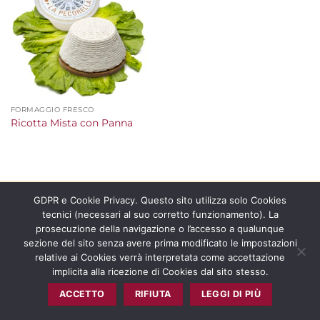
alla lista
dei
desideri
FORMAGGIO FRESCO
Ricotta Mista con Panna
Copyright 2026 ©
La Pecorella Distribuzione s.r.l. – P.IVA
GDPR e Cookie Privacy. Questo sito utilizza solo Cookies
11865601006 -
Certificato
e
Politica Qualità
tecnici (necessari al suo corretto funzionamento). La
prosecuzione della navigazione o l’accesso a qualunque
sezione del sito senza avere prima modificato le impostazioni
CONSENSO AI COOKIES
relative ai Cookies verrà interpretata come accettazione
implicita alla ricezione di Cookies dal sito stesso.
ACCETTO
RIFIUTA
LEGGI DI PIÙ