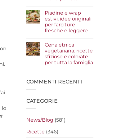
i
condimenti
Nessun
a
commento
Piadine e wrap
su
crudo
Serata
che
estivi: idee originali
cinema
fanno
per farciture
a
la
casa:
differenza
fresche e leggere
i
segreti
Nessun
per
commento
Cena etnica
su
preparare
con
Piadine
i
vegetariana: ricette
e
nachos
sfiziose e colorate
wrap
filanti
estivi:
perfetti
per tutta la famiglia
i.
idee
originali
Nessun
per
commento
su
farciture
Cena
COMMENTI RECENTI
fresche
etnica
e
vegetariana:
leggere
fai
ricette
sfiziose
CATEGORIE
e
colorate
 lo
per
tutta
er
la
News/Blog
(581)
famiglia
Ricette
(346)