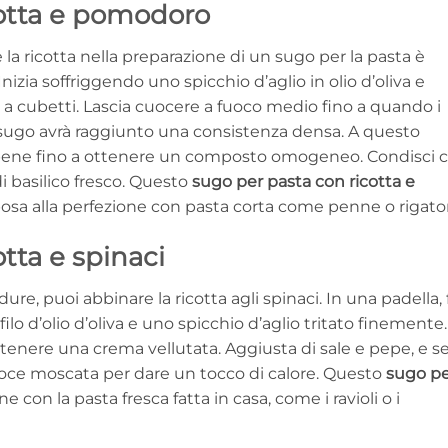
cotta e pomodoro
e la ricotta nella preparazione di un sugo per la pasta è
ia soffriggendo uno spicchio d’aglio in olio d’oliva e
 a cubetti. Lascia cuocere a fuoco medio fino a quando i
 sugo avrà raggiunto una consistenza densa. A questo
a bene fino a ottenere un composto omogeneo. Condisci 
i basilico fresco. Questo
sugo per pasta con ricotta e
sa alla perfezione con pasta corta come penne o rigaton
tta e spinaci
ure, puoi abbinare la ricotta agli spinaci. In una padella, 
ilo d’olio d’oliva e uno spicchio d’aglio tritato finemente.
ttenere una crema vellutata. Aggiusta di sale e pepe, e se
noce moscata per dare un tocco di calore. Questo
sugo p
e con la pasta fresca fatta in casa, come i ravioli o i