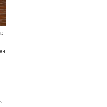
o i
i
a e
n