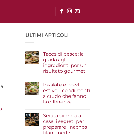
ULTIMI ARTICOLI
Tacos di pesce: la
guida agli
ingredienti per un
risultato gourmet
Nessun
commento
Insalate e bowl
su
ta
Tacos
estive: i condimenti
di
a crudo che fanno
pesce:
la
la differenza
guida
agli
Nessun
a
ingredienti
commento
Serata cinema a
su
per
Insalate
un
casa: i segreti per
e
risultato
preparare i nachos
bowl
gourmet
estive:
filanti perfetti