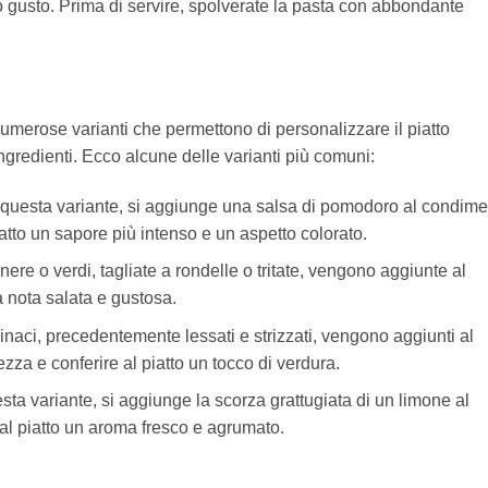
o gusto. Prima di servire, spolverate la pasta con abbondante
numerose varianti che permettono di personalizzare il piatto
 ingredienti. Ecco alcune delle varianti più comuni:
n questa variante, si aggiunge una salsa di pomodoro al condim
iatto un sapore più intenso e un aspetto colorato.
 nere o verdi, tagliate a rondelle o tritate, vengono aggiunte al
a nota salata e gustosa.
pinaci, precedentemente lessati e strizzati, vengono aggiunti al
za e conferire al piatto un tocco di verdura.
esta variante, si aggiunge la scorza grattugiata di un limone al
al piatto un aroma fresco e agrumato.