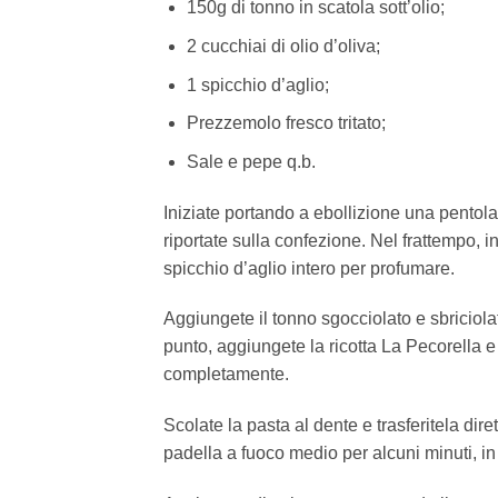
150g di tonno in scatola sott’olio;
2 cucchiai di olio d’oliva;
1 spicchio d’aglio;
Prezzemolo fresco tritato;
Sale e pepe q.b.
Iniziate portando a ebollizione una pentol
riportate sulla confezione. Nel frattempo, i
spicchio d’aglio intero per profumare.
Aggiungete il tonno sgocciolato e sbriciola
punto, aggiungete la ricotta La Pecorella 
completamente.
Scolate la pasta al dente e trasferitela dir
padella a fuoco medio per alcuni minuti, in