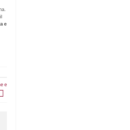
na.
il
ta e
ne e