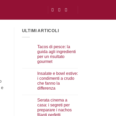
ULTIMI ARTICOLI
Tacos di pesce: la
guida agli ingredienti
per un risultato
gourmet
Nessun
commento
Insalate e bowl estive:
su
Tacos
i condimenti a crudo
di
o
che fanno la
pesce:
la
 e
differenza
guida
agli
Nessun
ingredienti
commento
Serata cinema a
su
per
Insalate
un
casa: i segreti per
e
risultato
preparare i nachos
bowl
gourmet
estive:
filanti perfetti