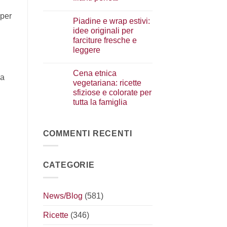
i
condimenti
Nessun
a
commento
 per
Piadine e wrap estivi:
su
crudo
Serata
che
idee originali per
cinema
fanno
farciture fresche e
a
la
casa:
differenza
leggere
i
segreti
Nessun
per
commento
Cena etnica
su
preparare
la
Piadine
i
vegetariana: ricette
e
nachos
sfiziose e colorate per
wrap
filanti
estivi:
perfetti
tutta la famiglia
idee
originali
Nessun
per
commento
su
farciture
Cena
COMMENTI RECENTI
fresche
etnica
e
vegetariana:
leggere
ricette
sfiziose
CATEGORIE
e
colorate
per
tutta
la
News/Blog
(581)
famiglia
Ricette
(346)