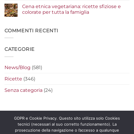
che
casa:
commento
Cena etnica vegetariana: ricette sfiziose e
fanno
i
su
la
segreti
Piadine
colorate per tutta la famiglia
differenza
per
e
preparare
wrap
Nessun
i
estivi:
commento
nachos
idee
su
filanti
originali
Cena
COMMENTI RECENTI
perfetti
per
etnica
farciture
vegetariana:
fresche
ricette
e
sfiziose
CATEGORIE
leggere
e
colorate
per
tutta
la
News/Blog
(581)
famiglia
Ricette
(346)
Senza categoria
(24)
GDPR e Cookie Privacy. Questo sito utilizza solo Cookies
tecnici (necessari al suo corretto funzionamento). La
Copyright 2026 ©
La Pecorella Distribuzione s.r.l. – P.IVA
prosecuzione della navigazione o l’accesso a qualunque