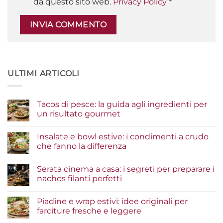
da questo sito web.
Privacy Policy
*
ULTIMI ARTICOLI
Tacos di pesce: la guida agli ingredienti per
un risultato gourmet
Nessun
commento
Insalate e bowl estive: i condimenti a crudo
su
Tacos
che fanno la differenza
di
pesce:
Nessun
la
commento
Serata cinema a casa: i segreti per preparare i
guida
su
agli
Insalate
nachos filanti perfetti
ingredienti
e
per
bowl
Nessun
un
estive:
commento
Piadine e wrap estivi: idee originali per
risultato
i
su
gourmet
condimenti
Serata
farciture fresche e leggere
a
cinema
crudo
a
Nessun