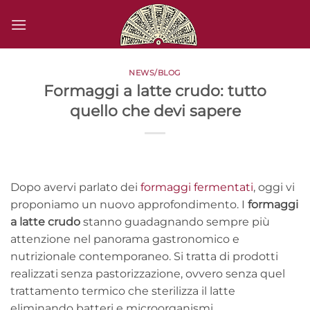
Salta
ai
contenuti
NEWS/BLOG
Formaggi a latte crudo: tutto
quello che devi sapere
Dopo avervi parlato dei
formaggi fermentati
, oggi vi
proponiamo un nuovo approfondimento. I
formaggi
a latte crudo
stanno guadagnando sempre più
attenzione nel panorama gastronomico e
nutrizionale contemporaneo. Si tratta di prodotti
realizzati senza pastorizzazione, ovvero senza quel
trattamento termico che sterilizza il latte
eliminando batteri e microorganismi