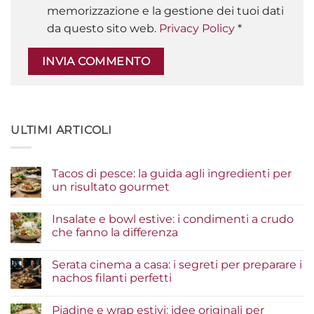
memorizzazione e la gestione dei tuoi dati
da questo sito web.
Privacy Policy
*
ULTIMI ARTICOLI
Tacos di pesce: la guida agli ingredienti per
un risultato gourmet
Nessun
commento
Insalate e bowl estive: i condimenti a crudo
su
Tacos
che fanno la differenza
di
pesce:
Nessun
la
commento
Serata cinema a casa: i segreti per preparare i
guida
su
agli
Insalate
nachos filanti perfetti
ingredienti
e
per
bowl
Nessun
un
estive:
commento
Piadine e wrap estivi: idee originali per
risultato
i
su