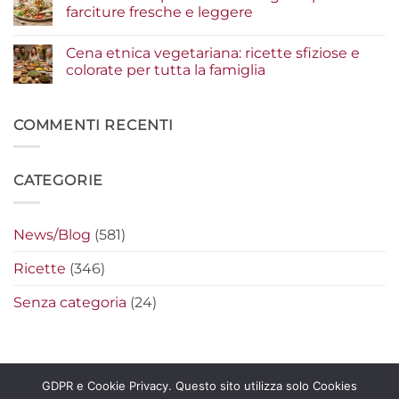
gourmet
condimenti
Serata
farciture fresche e leggere
a
cinema
crudo
a
Nessun
che
casa:
commento
Cena etnica vegetariana: ricette sfiziose e
fanno
i
su
la
segreti
Piadine
colorate per tutta la famiglia
differenza
per
e
preparare
wrap
Nessun
i
estivi:
commento
nachos
idee
su
filanti
originali
Cena
COMMENTI RECENTI
perfetti
per
etnica
farciture
vegetariana:
fresche
ricette
e
sfiziose
CATEGORIE
leggere
e
colorate
per
tutta
la
News/Blog
(581)
famiglia
Ricette
(346)
Senza categoria
(24)
GDPR e Cookie Privacy. Questo sito utilizza solo Cookies