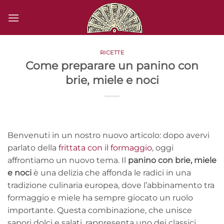
Salta
ai
contenuti
RICETTE
Come preparare un panino con
brie, miele e noci
Benvenuti in un nostro nuovo articolo: dopo avervi
parlato della
frittata con il formaggio
, oggi
affrontiamo un nuovo tema. Il
panino con brie, miele
e noci
è una delizia che affonda le radici in una
tradizione culinaria europea, dove l’abbinamento tra
formaggio e miele ha sempre giocato un ruolo
importante. Questa combinazione, che unisce
sapori dolci e salati, rappresenta uno dei classici