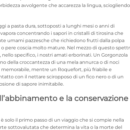
morbidezza avvolgente che accarezza la lingua, sciogliendo
i a pasta dura, sottoposti a lunghi mesi o anni di
apora concentrando i sapori in cristalli di tirosina che
 note umami pazzesche che richiedono frutti dalla polpa
i o pere coscia molto mature. Nel mezzo di questo spett
, nello specifico, i nostri amati erborinati. Un Gorgonzola
no della croccantezza di una mela annurca o di noci
e memorabile, mentre un Roquefort, più friabile e
ntatto con il nettare sciropposo di un fico nero o di un
sione di sapore inimitabile.
 dell’abbinamento e la conservazione
è solo il primo passo di un viaggio che si compie nella
rte sottovalutata che determina la vita o la morte del