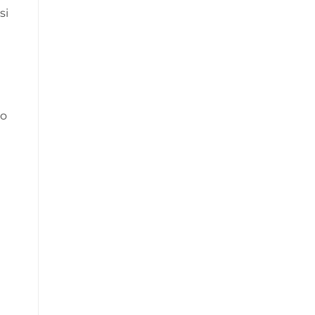
si
ro