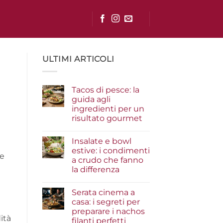
ULTIMI ARTICOLI
Tacos di pesce: la
guida agli
ingredienti per un
risultato gourmet
Nessun
commento
Insalate e bowl
su
Tacos
estive: i condimenti
di
ze
a crudo che fanno
pesce:
la
la differenza
guida
agli
Nessun
ingredienti
commento
Serata cinema a
su
per
Insalate
un
casa: i segreti per
e
risultato
preparare i nachos
bowl
gourmet
ità
estive:
filanti perfetti