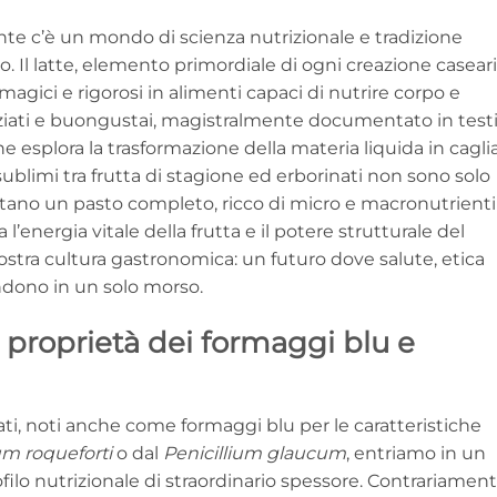
nte c’è un mondo di scienza nutrizionale e tradizione
o. Il latte, elemento primordiale di ogni creazione caseari
agici e rigorosi in alimenti capaci di nutrire corpo e
enziati e buongustai, magistralmente documentato in test
che esplora la trasformazione della materia liquida in cagli
 sublimi tra frutta di stagione ed erborinati non sono solo
entano un pasto completo, ricco di micro e macronutrienti
 l’energia vitale della frutta e il potere strutturale del
nostra cultura gastronomica: un futuro dove salute, etica
ndono in un solo morso.
: proprietà dei formaggi blu e
i, noti anche come formaggi blu per le caratteristiche
um roqueforti
o dal
Penicillium glaucum
, entriamo in un
ofilo nutrizionale di straordinario spessore. Contrariamen