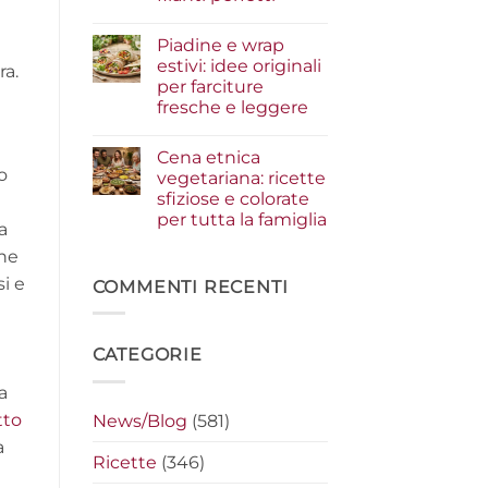
i
condimenti
Nessun
a
commento
Piadine e wrap
su
crudo
Serata
che
estivi: idee originali
ra.
cinema
fanno
per farciture
a
la
casa:
differenza
fresche e leggere
i
segreti
Nessun
per
commento
Cena etnica
su
preparare
Piadine
i
o
vegetariana: ricette
e
nachos
sfiziose e colorate
wrap
filanti
estivi:
perfetti
per tutta la famiglia
a
idee
originali
Nessun
one
per
commento
su
farciture
si e
Cena
COMMENTI RECENTI
fresche
etnica
e
vegetariana:
leggere
ricette
sfiziose
CATEGORIE
e
colorate
per
a
tutta
la
tto
News/Blog
(581)
famiglia
a
Ricette
(346)