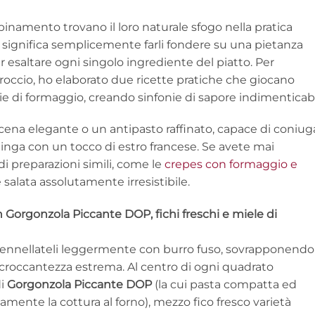
bbinamento trovano il loro naturale sfogo nella pratica
n significa semplicemente farli fondere su una pietanza
r esaltare ogni singolo ingrediente del piatto. Per
proccio, ho elaborato due ricette pratiche che giocano
e di formaggio, creando sinfonie di sapore indimenticabil
ena elegante o un antipasto raffinato, capace di coniug
alinga con un tocco di estro francese. Se avete mai
i preparazioni simili, come le
crepes con formaggio e
 salata assolutamente irresistibile.
on Gorgonzola Piccante DOP, fichi freschi e miele di
e spennellateli leggermente con burro fuso, sovrapponend
 croccantezza estrema. Al centro di ogni quadrato
di
Gorgonzola Piccante DOP
(la cui pasta compatta ed
amente la cottura al forno), mezzo fico fresco varietà