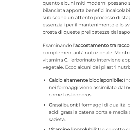
quanto alcuni miti moderni possano sug
bilanciata apporta benefici incalcolabi
subiscono un attento processo di sta
essenziali per il mantenimento e lo sv
crosta di queste prelibatezze dal sapo
Esaminando l’
accostamento tra raccol
complementarità nutrizionale. Mentre l
vitamina C, l’erborinato interviene 
vegetale. Ecco alcuni dei pilastri nutr
Calcio altamente biodisponibile:
Ind
nei formaggi viene assimilato dal 
come l’osteoporosi.
Grassi buoni:
I formaggi di qualità, 
acidi grassi a catena corta e media 
sazietà.
Vitamine liposolubili:
Un corretto co