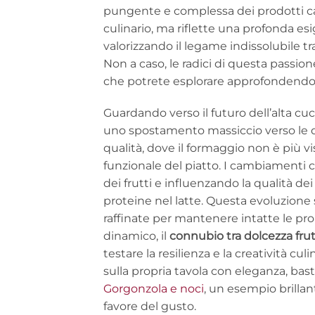
pungente e complessa dei prodotti ca
culinario, ma riflette una profonda esig
valorizzando il legame indissolubile tra
Non a caso, le radici di questa passio
che potrete esplorare approfondendo
Guardando verso il futuro dell’alta cu
uno spostamento massiccio verso le di
qualità, dove il formaggio non è più 
funzionale del piatto. I cambiamenti 
dei frutti e influenzando la qualità de
proteine nel latte. Questa evoluzione
raffinate per mantenere intatte le prop
dinamico, il
connubio tra dolcezza fru
testare la resilienza e la creatività c
sulla propria tavola con eleganza, ba
Gorgonzola e noci
, un esempio brilla
favore del gusto.