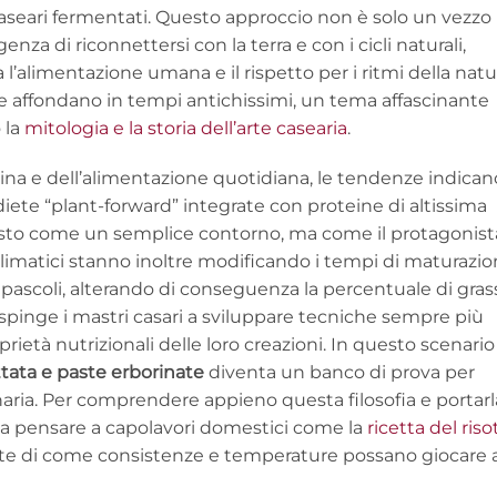
seari fermentati. Questo approccio non è solo un vezzo
enza di riconnettersi con la terra e con i cicli naturali,
 l’alimentazione umana e il rispetto per i ritmi della natu
ne affondano in tempi antichissimi, un tema affascinante
 la
mitologia e la storia dell’arte casearia
.
cina e dell’alimentazione quotidiana, le tendenze indican
ete “plant-forward” integrate con proteine di altissima
visto come un semplice contorno, ma come il protagonist
climatici stanno inoltre modificando i tempi di maturazi
i pascoli, alterando di conseguenza la percentuale di gras
 spinge i mastri casari a sviluppare tecniche sempre più
rietà nutrizionali delle loro creazioni. In questo scenario
ttata e paste erborinate
diventa un banco di prova per
ulinaria. Per comprendere appieno questa filosofia e portarl
sta pensare a capolavori domestici come la
ricetta del riso
nte di come consistenze e temperature possano giocare 