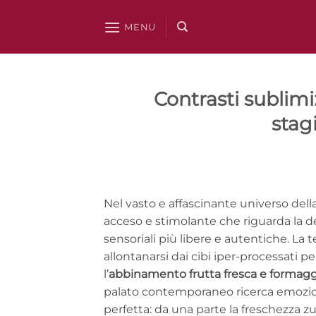
Salta
ai
MENU
contenuti
Contrasti sublimi:
stag
Nel vasto e affascinante universo del
acceso e stimolante che riguarda la de
sensoriali più libere e autentiche. L
allontanarsi dai cibi iper-processati 
l’
abbinamento frutta fresca e formagg
palato contemporaneo ricerca emozioni
perfetta: da una parte la freschezza zuc