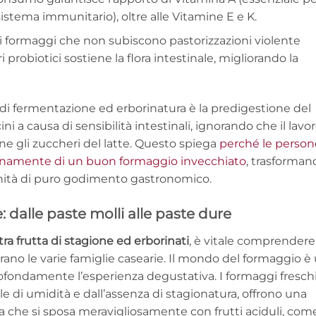
l sistema immunitario), oltre alle Vitamine E e K.
 formaggi che non subiscono pastorizzazioni violente
 probiotici sostiene la flora intestinale, migliorando la
di fermentazione ed erborinatura è la predigestione del
ni a causa di sensibilità intestinali, ignorando che il lavo
e gli zuccheri del latte. Questo spiega
perché le person
enamente di un buon formaggio invecchiato
, trasforman
nità di puro godimento gastronomico.
 dalle paste molli alle paste dure
tra frutta di stagione ed erborinati
, è vitale comprendere
rano le varie famiglie casearie. Il mondo del formaggio è
rofondamente l’esperienza degustativa. I formaggi freschi
le di umidità e dall’assenza di stagionatura, offrono una
a che si sposa meravigliosamente con frutti aciduli, come