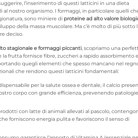
gerire, l’inserimento di questi latticini in una dieta
li al nostro organismo. I formaggi, in particolare quelli ch
gionatura, sono miniere di
proteine ad alto valore biologi
iluppo della massa muscolare. Ma c’è molto di più sotto 
re deciso.
to stagionale e formaggi piccanti
, scopriamo una perfet
a frutta fornisce fibre, zuccheri a rapido assorbimento 
apportando quegli elementi che spesso mancano nel regn
izionali che rendono questi latticini fondamentali:
ispensabile per la salute ossea e dentale, il calcio prese
nostro corpo con grande efficienza, prevenendo patologi
prodotti con latte di animali allevati al pascolo, contengo
che forniscono energia pulita e favoriscono il senso di
nsumo garantisce l’apporto di Vitamina A (essenziale pe