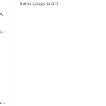
Senza categoria
(24)
a,
i
ata
te a