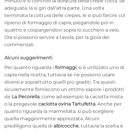
minuto e si controlli la doratura della crepe cotta. Se
adeguata, la si giri dall’altra parte. Una volta
terminata la cottura delle crepes, le si può farcire col
ripieno di formaggio di capra, piegandole poi in
quattro e cospargendovi sopra lo zucchero a velo.
Ora si possono servire a tavola, per la gioia dei
commensali.
Alcuni suggerimenti
Per quanto riguarda i
formaggi
, si è utilizzato uno di
capra nella ricetta, tuttavia se ne possono usare
diversi e soprattutto quelli più graditi. Tra questi
sicuramente forniscono un ottimo sapore i prodotti
de
La Pecorella
, come ad esempio la caciotta mista
o la pregevole
caciotta ovina Tartufetta
. Anche per
quanto riguarda la marmellata, si può scegliere
quella maggiormente apprezzata. Alcuni
prediligono quella di
albicocche
, tuttavia la scelta è