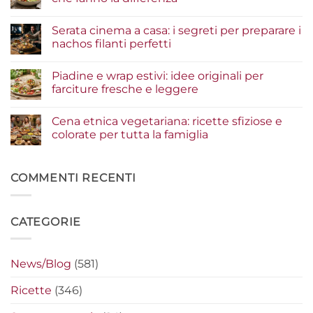
di
pesce:
Nessun
la
commento
Serata cinema a casa: i segreti per preparare i
guida
su
agli
Insalate
nachos filanti perfetti
ingredienti
e
per
bowl
Nessun
un
estive:
commento
Piadine e wrap estivi: idee originali per
risultato
i
su
gourmet
condimenti
Serata
farciture fresche e leggere
a
cinema
crudo
a
Nessun
che
casa:
commento
Cena etnica vegetariana: ricette sfiziose e
fanno
i
su
la
segreti
Piadine
colorate per tutta la famiglia
differenza
per
e
preparare
wrap
Nessun
i
estivi:
commento
nachos
idee
su
filanti
originali
Cena
COMMENTI RECENTI
perfetti
per
etnica
farciture
vegetariana:
fresche
ricette
e
sfiziose
CATEGORIE
leggere
e
colorate
per
tutta
la
News/Blog
(581)
famiglia
Ricette
(346)