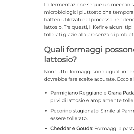
La fermentazione segue un meccanism
microbiologici piuttosto che temporali.
batteri utilizzati nel processo, rendendo
lattosio. Tra questi, il Kefir e alcuni 
tollerati grazie alla presenza di probio
Quali formaggi possono 
lattosio?
Non tutti i formaggi sono uguali in term
dovrebbe fare scelte accurate. Ecco alc
Parmigiano Reggiano e Grana Pad
privi di lattosio e ampiamente toller
Pecorino stagionato
: Simile al Pa
essere tollerato.
Cheddar e Gouda
: Formaggi a past