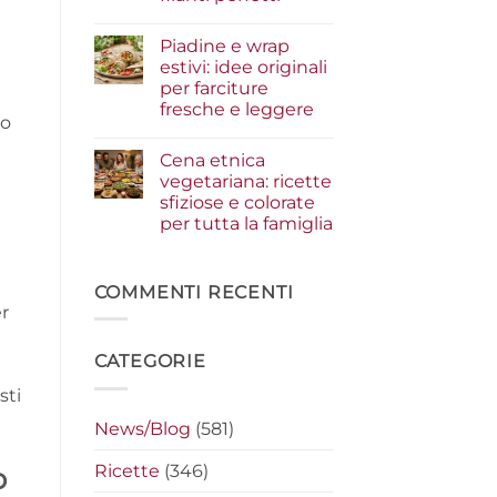
i
condimenti
Nessun
a
commento
Piadine e wrap
su
crudo
Serata
che
estivi: idee originali
cinema
fanno
per farciture
a
la
casa:
differenza
fresche e leggere
i
io
segreti
Nessun
per
commento
Cena etnica
su
preparare
Piadine
i
vegetariana: ricette
e
nachos
sfiziose e colorate
wrap
filanti
estivi:
perfetti
per tutta la famiglia
idee
originali
Nessun
per
commento
su
farciture
Cena
COMMENTI RECENTI
fresche
etnica
e
er
vegetariana:
leggere
ricette
sfiziose
CATEGORIE
e
colorate
per
sti
tutta
la
News/Blog
(581)
famiglia
Ricette
(346)
o