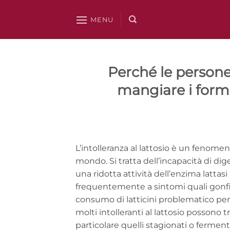
Salta
ai
MENU
contenuti
Perché le persone 
mangiare i form
L’intolleranza al lattosio è un fenomen
mondo. Si tratta dell’incapacità di diger
una ridotta attività dell’enzima lattas
frequentemente a sintomi quali gonfio
consumo di latticini problematico pe
molti intolleranti al lattosio possono 
particolare quelli stagionati o fermenta