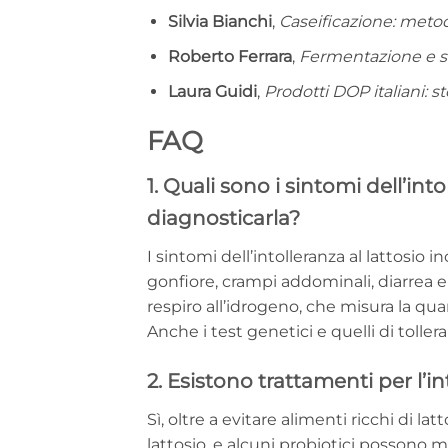
Silvia Bianchi
,
Caseificazione: metodi
Roberto Ferrara
,
Fermentazione e s
Laura Guidi
,
Prodotti DOP italiani: st
FAQ
1. Quali sono i sintomi dell’int
diagnosticarla?
I sintomi dell’intolleranza al lattosi
gonfiore, crampi addominali, diarrea e
respiro all’idrogeno, che misura la qua
Anche i test genetici e quelli di toller
2. Esistono trattamenti per l’in
Sì, oltre a evitare alimenti ricchi di lat
lattosio, e alcuni probiotici possono m