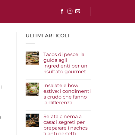
ULTIMI ARTICOLI
Tacos di pesce: la
guida agli
ingredienti per un
risultato gourmet
Nessun
commento
Insalate e bowl
su
il
Tacos
estive: i condimenti
di
a crudo che fanno
pesce:
la
la differenza
guida
agli
Nessun
ingredienti
commento
Serata cinema a
su
e
per
Insalate
un
casa: i segreti per
e
risultato
preparare i nachos
bowl
gourmet
estive:
filanti perfetti