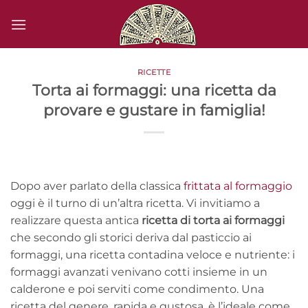
Salta
ai
contenuti
RICETTE
Torta ai formaggi: una ricetta da
provare e gustare in famiglia!
Dopo aver parlato della classica
frittata al formaggio
oggi è il turno di un’altra ricetta. Vi invitiamo a
realizzare questa antica
ricetta di torta ai formaggi
che secondo gli storici deriva dal pasticcio ai
formaggi, una ricetta contadina veloce e nutriente: i
formaggi avanzati venivano cotti insieme in un
calderone e poi serviti come condimento. Una
ricetta del genere, rapida e gustosa, è l’ideale come