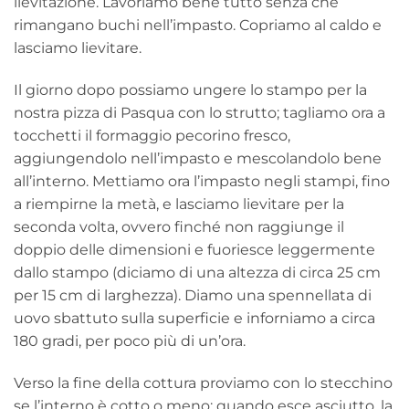
lievitazione. Lavoriamo bene tutto senza che
rimangano buchi nell’impasto. Copriamo al caldo e
lasciamo lievitare.
Il giorno dopo possiamo ungere lo stampo per la
nostra pizza di Pasqua con lo strutto; tagliamo ora a
tocchetti il formaggio pecorino fresco,
aggiungendolo nell’impasto e mescolandolo bene
all’interno. Mettiamo ora l’impasto negli stampi, fino
a riempirne la metà, e lasciamo lievitare per la
seconda volta, ovvero finché non raggiunge il
doppio delle dimensioni e fuoriesce leggermente
dallo stampo (diciamo di una altezza di circa 25 cm
per 15 cm di larghezza). Diamo una spennellata di
uovo sbattuto sulla superficie e inforniamo a circa
180 gradi, per poco più di un’ora.
Verso la fine della cottura proviamo con lo stecchino
se l’interno è cotto o meno: quando esce asciutto, la