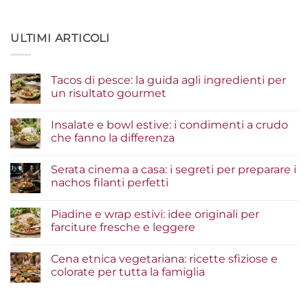
ULTIMI ARTICOLI
Tacos di pesce: la guida agli ingredienti per
un risultato gourmet
Nessun
commento
Insalate e bowl estive: i condimenti a crudo
su
Tacos
che fanno la differenza
di
pesce:
Nessun
la
commento
Serata cinema a casa: i segreti per preparare i
guida
su
agli
Insalate
nachos filanti perfetti
ingredienti
e
per
bowl
Nessun
un
estive:
commento
Piadine e wrap estivi: idee originali per
risultato
i
su
gourmet
condimenti
Serata
farciture fresche e leggere
a
cinema
crudo
a
Nessun
che
casa:
commento
Cena etnica vegetariana: ricette sfiziose e
fanno
i
su
la
segreti
Piadine
colorate per tutta la famiglia
differenza
per
e
preparare
wrap
Nessun
i
estivi:
commento
nachos
idee
su