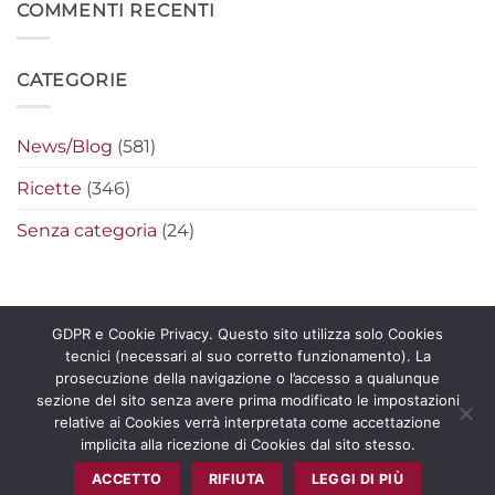
filanti
originali
Cena
COMMENTI RECENTI
perfetti
per
etnica
farciture
vegetariana:
fresche
ricette
e
sfiziose
CATEGORIE
leggere
e
colorate
per
tutta
la
News/Blog
(581)
famiglia
Ricette
(346)
Senza categoria
(24)
GDPR e Cookie Privacy. Questo sito utilizza solo Cookies
tecnici (necessari al suo corretto funzionamento). La
Copyright 2026 ©
La Pecorella Distribuzione s.r.l. – P.IVA
prosecuzione della navigazione o l’accesso a qualunque
11865601006 -
Certificato
e
Politica Qualità
sezione del sito senza avere prima modificato le impostazioni
relative ai Cookies verrà interpretata come accettazione
implicita alla ricezione di Cookies dal sito stesso.
CONSENSO AI COOKIES
ACCETTO
RIFIUTA
LEGGI DI PIÙ