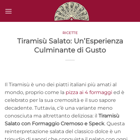
Salta
ai
contenuti
RICETTE
Tiramisù Salato: Un’Esperienza
Culminante di Gusto
Il Tiramisù è uno dei piatti italiani più amati al
mondo, proprio come la
pizza ai 4 formaggi
ed è
celebrato per la sua cremosità e il suo sapore
decadente. Tuttavia, c’è una variante meno
conosciuta ma altrettanto deliziosa: il
Tiramisù
Salato con Formaggio Cremoso e Speck
. Questa
reinterpretazione salata del classico dolce è un
tripudio di sapori che conquista il palato con ogni