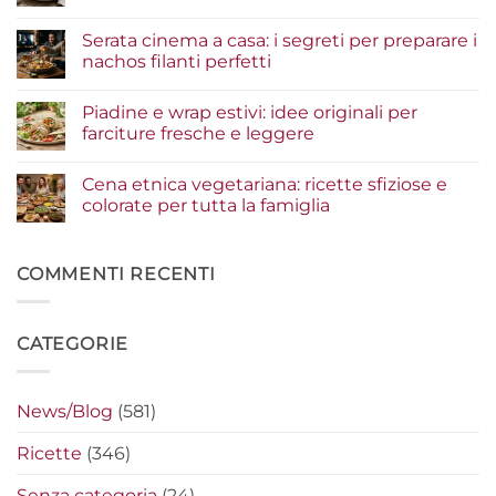
pesce:
Nessun
la
commento
Serata cinema a casa: i segreti per preparare i
guida
su
agli
Insalate
nachos filanti perfetti
ingredienti
e
per
bowl
Nessun
un
estive:
commento
Piadine e wrap estivi: idee originali per
risultato
i
su
gourmet
condimenti
Serata
farciture fresche e leggere
a
cinema
crudo
a
Nessun
che
casa:
commento
Cena etnica vegetariana: ricette sfiziose e
fanno
i
su
la
segreti
Piadine
colorate per tutta la famiglia
differenza
per
e
preparare
wrap
Nessun
i
estivi:
commento
nachos
idee
su
filanti
originali
Cena
COMMENTI RECENTI
perfetti
per
etnica
farciture
vegetariana:
fresche
ricette
e
sfiziose
CATEGORIE
leggere
e
colorate
per
tutta
la
News/Blog
(581)
famiglia
Ricette
(346)
Senza categoria
(24)