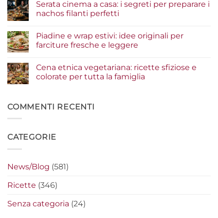
Serata cinema a casa: i segreti per preparare i
guida
su
agli
Insalate
nachos filanti perfetti
ingredienti
e
per
bowl
Nessun
un
estive:
commento
Piadine e wrap estivi: idee originali per
risultato
i
su
gourmet
condimenti
Serata
farciture fresche e leggere
a
cinema
crudo
a
Nessun
che
casa:
commento
Cena etnica vegetariana: ricette sfiziose e
fanno
i
su
la
segreti
Piadine
colorate per tutta la famiglia
differenza
per
e
preparare
wrap
Nessun
i
estivi:
commento
nachos
idee
su
filanti
originali
Cena
COMMENTI RECENTI
perfetti
per
etnica
farciture
vegetariana:
fresche
ricette
e
sfiziose
CATEGORIE
leggere
e
colorate
per
tutta
la
News/Blog
(581)
famiglia
Ricette
(346)
Senza categoria
(24)