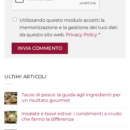
Utilizzando questo modulo accetti la
memorizzazione e la gestione dei tuoi dati
da questo sito web.
Privacy Policy
*
ULTIMI ARTICOLI
Tacos di pesce: la guida agli ingredienti per
un risultato gourmet
Nessun
commento
Insalate e bowl estive: i condimenti a crudo
su
Tacos
che fanno la differenza
di
pesce:
Nessun
la
commento