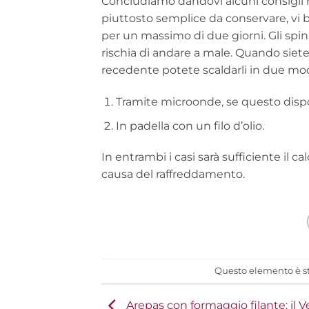
Concludiamo dandovi alcuni consigli ri
piuttosto semplice da conservare, vi b
per un massimo di due giorni. Gli spi
rischia di andare a male. Quando siete
recedente potete scaldarli in due mod
Tramite microonde, se questo dispo
In padella con un filo d’olio.
In entrambi i casi sarà sufficiente il c
causa del raffreddamento.
Questo elemento è st
Arepas con formaggio filante: il 