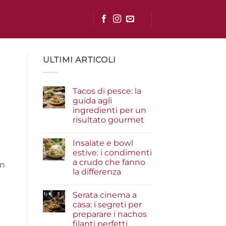
ULTIMI ARTICOLI
Tacos di pesce: la
guida agli
ingredienti per un
risultato gourmet
Nessun
commento
Insalate e bowl
su
Tacos
estive: i condimenti
di
a crudo che fanno
pesce:
on
la
la differenza
guida
agli
Nessun
ingredienti
commento
Serata cinema a
su
per
Insalate
un
casa: i segreti per
e
risultato
preparare i nachos
bowl
gourmet
estive:
filanti perfetti