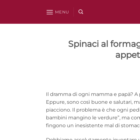
Salta
ai
MENU
contenuti
Spinaci al forma
appet
Il dramma di ogni mamma e papà? A parte
Eppure, sono così buone e salutari, m
piacciono. Il problema è che ogni pedi
bambini mangino le verdure”, ma com
fingono un inesistente mal di stoma
Dobbiamo assolutamente inventare u