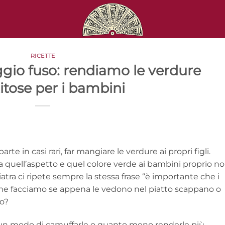
RICETTE
ggio fuso: rendiamo le verdure
itose per i bambini
 in casi rari, far mangiare le verdure ai propri figli.
a quell’aspetto e quel colore verde ai bambini proprio n
atra ci ripete sempre la stessa frase “è importante che i
e facciamo se appena le vedono nel piatto scappano o
co?
n modo di camuffarle o quanto meno renderle più