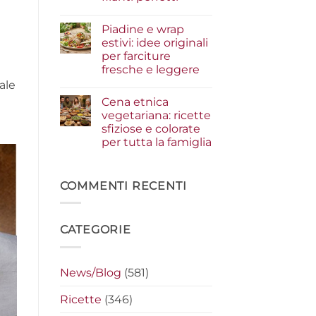
i
condimenti
Nessun
a
commento
Piadine e wrap
su
crudo
Serata
che
estivi: idee originali
cinema
fanno
per farciture
a
la
casa:
differenza
fresche e leggere
i
ale
segreti
Nessun
per
commento
Cena etnica
su
preparare
Piadine
i
vegetariana: ricette
e
nachos
sfiziose e colorate
wrap
filanti
estivi:
perfetti
per tutta la famiglia
idee
originali
Nessun
per
commento
su
farciture
Cena
COMMENTI RECENTI
fresche
etnica
e
vegetariana:
leggere
ricette
sfiziose
CATEGORIE
e
colorate
per
tutta
la
News/Blog
(581)
famiglia
Ricette
(346)