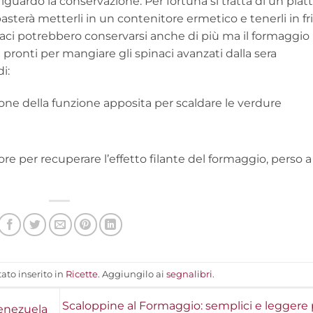
guardo la conservazione. Per fortuna si tratta di un piat
asterà metterli in un contenitore ermetico e tenerli in fr
naci potrebbero conservarsi anche di più ma il formaggio
 pronti per mangiare gli spinaci avanzati dalla sera
i:
ne della funzione apposita per scaldare le verdure
alore per recuperare l’effetto filante del formaggio, perso a
ato inserito in
Ricette
. Aggiungilo ai
segnalibri
.
Scaloppine al Formaggio: semplici e leggere 
Venezuela