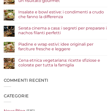
un risultato gourmet
Nessun
commento
Insalate e bowl estive: i condimenti a crudo
su
Tacos
che fanno la differenza
di
pesce:
Nessun
la
commento
Serata cinema a casa: i segreti per preparare i
guida
su
agli
Insalate
nachos filanti perfetti
ingredienti
e
per
bowl
Nessun
un
estive:
commento
Piadine e wrap estivi: idee originali per
risultato
i
su
gourmet
condimenti
Serata
farciture fresche e leggere
a
cinema
crudo
a
Nessun
che
casa:
commento
Cena etnica vegetariana: ricette sfiziose e
fanno
i
su
la
segreti
Piadine
colorate per tutta la famiglia
differenza
per
e
preparare
wrap
Nessun
i
estivi:
commento
nachos
idee
su
filanti
originali
Cena
COMMENTI RECENTI
perfetti
per
etnica
farciture
vegetariana:
fresche
ricette
e
sfiziose
CATEGORIE
leggere
e
colorate
per
tutta
la
News/Blog
(581)