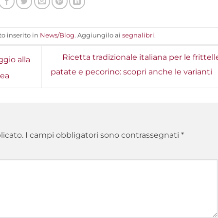
o inserito in
News/Blog
. Aggiungilo ai
segnalibri
.
Ricetta tradizionale italiana per le frittell
ggio alla
patate e pecorino: scopri anche le varianti
dea
licato.
I campi obbligatori sono contrassegnati
*