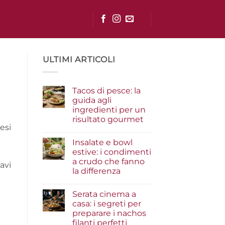
ULTIMI ARTICOLI
Tacos di pesce: la
guida agli
ingredienti per un
risultato gourmet
esi
Nessun
commento
Insalate e bowl
su
Tacos
estive: i condimenti
di
a crudo che fanno
pesce:
avi
la
la differenza
guida
agli
Nessun
ingredienti
commento
Serata cinema a
su
per
Insalate
un
casa: i segreti per
e
risultato
preparare i nachos
bowl
gourmet
estive:
filanti perfetti