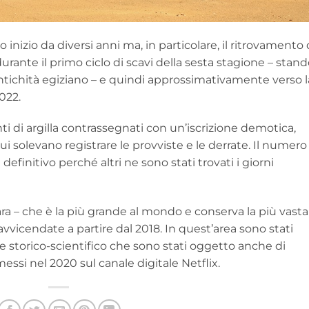
 inizio da diversi anni ma, in particolare, il ritrovamento 
rante il primo ciclo di scavi della sesta stagione – stan
 Antichità egiziano – e quindi approssimativamente verso l
022.
ti di argilla contrassegnati con un’iscrizione demotica,
 cui solevano registrare le provviste e le derrate. Il numero
efinitivo perché altri ne sono stati trovati i giorni
ara – che è la più grande al mondo e conserva la più vasta
 avvicendate a partire dal 2018. In quest’area sono stati
esse storico-scientifico che sono stati oggetto anche di
si nel 2020 sul canale digitale Netflix.