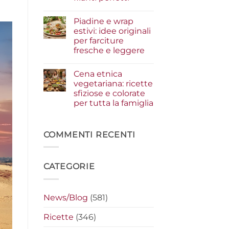
i
condimenti
Nessun
a
commento
Piadine e wrap
su
crudo
Serata
che
estivi: idee originali
cinema
fanno
per farciture
a
la
casa:
differenza
fresche e leggere
i
segreti
Nessun
per
commento
Cena etnica
su
preparare
Piadine
i
vegetariana: ricette
e
nachos
sfiziose e colorate
wrap
filanti
estivi:
perfetti
per tutta la famiglia
idee
originali
Nessun
per
commento
su
farciture
Cena
COMMENTI RECENTI
fresche
etnica
e
vegetariana:
leggere
ricette
sfiziose
CATEGORIE
e
colorate
per
tutta
la
News/Blog
(581)
famiglia
Ricette
(346)