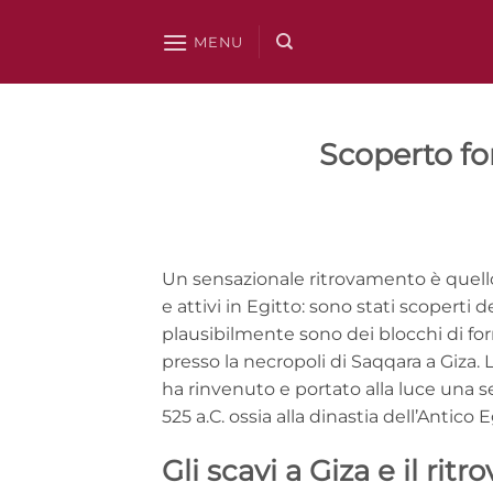
Salta
ai
MENU
contenuti
Scoperto fo
Un sensazionale ritrovamento è quello 
e attivi in Egitto: sono stati scoperti 
plausibilmente sono dei blocchi di for
presso la necropoli di Saqqara a Giza.
ha rinvenuto e portato alla luce una s
525 a.C. ossia alla dinastia dell’Antico E
Gli scavi a Giza e il ri