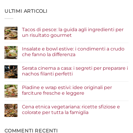
ULTIMI ARTICOLI
Tacos di pesce: la guida agli ingredienti per
un risultato gourmet
Nessun
commento
Insalate e bowl estive: i condimenti a crudo
su
Tacos
che fanno la differenza
di
pesce:
Nessun
la
commento
Serata cinema a casa: i segreti per preparare i
guida
su
agli
Insalate
nachos filanti perfetti
ingredienti
e
per
bowl
Nessun
un
estive:
commento
Piadine e wrap estivi: idee originali per
risultato
i
su
gourmet
condimenti
Serata
farciture fresche e leggere
a
cinema
crudo
a
Nessun
che
casa:
commento
Cena etnica vegetariana: ricette sfiziose e
fanno
i
su
la
segreti
Piadine
colorate per tutta la famiglia
differenza
per
e
preparare
wrap
Nessun
i
estivi:
commento
nachos
idee
su
filanti
originali
Cena
COMMENTI RECENTI