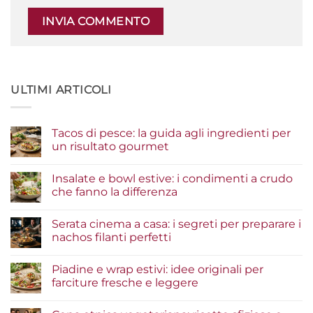
ULTIMI ARTICOLI
Tacos di pesce: la guida agli ingredienti per
un risultato gourmet
Nessun
commento
Insalate e bowl estive: i condimenti a crudo
su
Tacos
che fanno la differenza
di
pesce:
Nessun
la
commento
Serata cinema a casa: i segreti per preparare i
guida
su
agli
Insalate
nachos filanti perfetti
ingredienti
e
per
bowl
Nessun
un
estive:
commento
Piadine e wrap estivi: idee originali per
risultato
i
su
gourmet
condimenti
Serata
farciture fresche e leggere
a
cinema
crudo
a
Nessun
che
casa:
commento