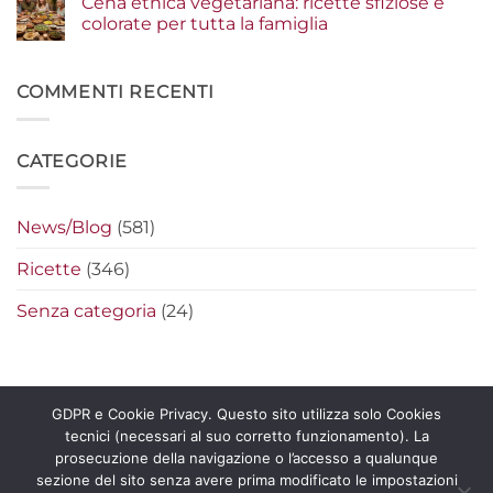
Cena etnica vegetariana: ricette sfiziose e
fanno
i
su
la
segreti
Piadine
colorate per tutta la famiglia
differenza
per
e
preparare
wrap
Nessun
i
estivi:
commento
nachos
idee
su
filanti
originali
Cena
COMMENTI RECENTI
perfetti
per
etnica
farciture
vegetariana:
fresche
ricette
e
sfiziose
CATEGORIE
leggere
e
colorate
per
tutta
la
News/Blog
(581)
famiglia
Ricette
(346)
Senza categoria
(24)
GDPR e Cookie Privacy. Questo sito utilizza solo Cookies
tecnici (necessari al suo corretto funzionamento). La
Copyright 2026 ©
La Pecorella Distribuzione s.r.l. – P.IVA
prosecuzione della navigazione o l’accesso a qualunque
11865601006 -
Certificato
e
Politica Qualità
sezione del sito senza avere prima modificato le impostazioni