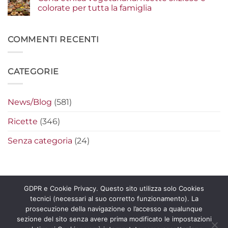
la
segreti
Piadine
colorate per tutta la famiglia
differenza
per
e
preparare
wrap
Nessun
i
estivi:
commento
nachos
idee
su
filanti
originali
Cena
COMMENTI RECENTI
perfetti
per
etnica
farciture
vegetariana:
fresche
ricette
e
sfiziose
CATEGORIE
leggere
e
colorate
per
tutta
la
News/Blog
(581)
famiglia
Ricette
(346)
Senza categoria
(24)
GDPR e Cookie Privacy. Questo sito utilizza solo Cookies
tecnici (necessari al suo corretto funzionamento). La
Copyright 2026 ©
La Pecorella Distribuzione s.r.l. – P.IVA
prosecuzione della navigazione o l’accesso a qualunque
11865601006 -
Certificato
e
Politica Qualità
sezione del sito senza avere prima modificato le impostazioni