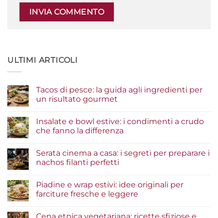
ULTIMI ARTICOLI
Tacos di pesce: la guida agli ingredienti per
un risultato gourmet
Nessun
commento
Insalate e bowl estive: i condimenti a crudo
su
Tacos
che fanno la differenza
di
pesce:
Nessun
la
commento
Serata cinema a casa: i segreti per preparare i
guida
su
agli
Insalate
nachos filanti perfetti
ingredienti
e
per
bowl
Nessun
un
estive:
commento
Piadine e wrap estivi: idee originali per
risultato
i
su
gourmet
condimenti
Serata
farciture fresche e leggere
a
cinema
crudo
a
Nessun
che
casa:
commento
Cena etnica vegetariana: ricette sfiziose e
fanno
i
su