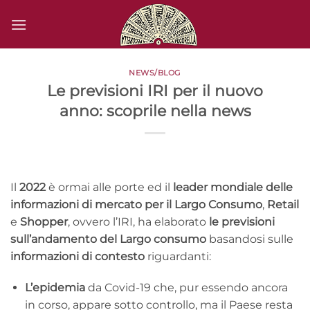
Salta
ai
contenuti
NEWS/BLOG
Le previsioni IRI per il nuovo
anno: scoprile nella news
Il
2022
è ormai alle porte ed il
leader mondiale delle
informazioni di mercato per il Largo Consumo
,
Retail
e
Shopper
, ovvero l’IRI, ha elaborato
le previsioni
sull’andamento del Largo consumo
basandosi sulle
informazioni di contesto
riguardanti:
L’epidemia
da Covid-19 che, pur essendo ancora
in corso, appare sotto controllo, ma il Paese resta