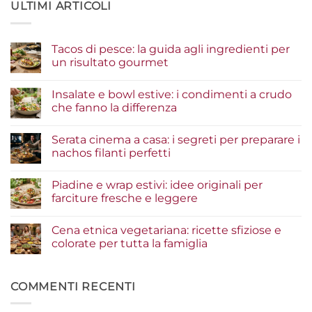
ULTIMI ARTICOLI
Tacos di pesce: la guida agli ingredienti per
un risultato gourmet
Nessun
commento
Insalate e bowl estive: i condimenti a crudo
su
Tacos
che fanno la differenza
di
pesce:
Nessun
la
commento
Serata cinema a casa: i segreti per preparare i
guida
su
agli
Insalate
nachos filanti perfetti
ingredienti
e
per
bowl
Nessun
un
estive:
commento
Piadine e wrap estivi: idee originali per
risultato
i
su
gourmet
condimenti
Serata
farciture fresche e leggere
a
cinema
crudo
a
Nessun
che
casa:
commento
Cena etnica vegetariana: ricette sfiziose e
fanno
i
su
la
segreti
Piadine
colorate per tutta la famiglia
differenza
per
e
preparare
wrap
Nessun
i
estivi:
commento
nachos
idee
su
filanti
originali
Cena
COMMENTI RECENTI
perfetti
per
etnica
farciture
vegetariana:
fresche
ricette