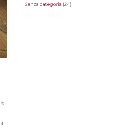
Senza categoria
(24)
lie
il