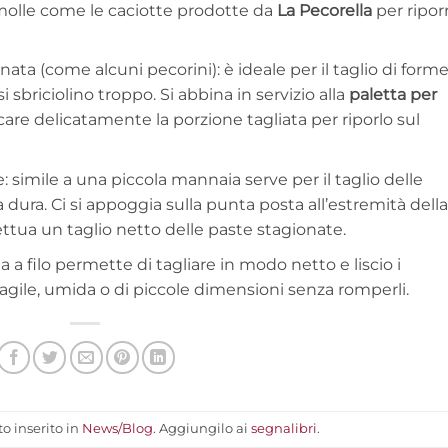
molle come le caciotte prodotte da
La Pecorella
per ripor
ata (come alcuni pecorini): è ideale per il taglio di forme
i sbriciolino troppo. Si abbina in servizio alla
paletta per
care delicatamente la porzione tagliata per riporlo sul
e: simile a una piccola mannaia serve per il taglio delle
dura. Ci si appoggia sulla punta posta all’estremità della
ffettua un taglio netto delle paste stagionate.
ama a filo permette di tagliare in modo netto e liscio i
ragile, umida o di piccole dimensioni senza romperli.
o inserito in
News/Blog
. Aggiungilo ai
segnalibri
.