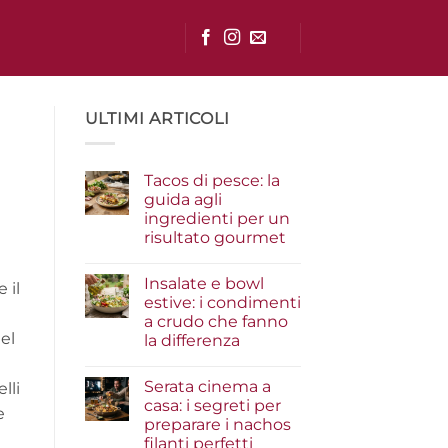
ULTIMI ARTICOLI
Tacos di pesce: la
guida agli
ingredienti per un
risultato gourmet
Nessun
commento
Insalate e bowl
su
 il
Tacos
estive: i condimenti
di
a crudo che fanno
pesce:
la
el
la differenza
guida
agli
Nessun
ingredienti
commento
Serata cinema a
su
lli
per
Insalate
un
casa: i segreti per
e
e
risultato
preparare i nachos
bowl
gourmet
estive:
filanti perfetti