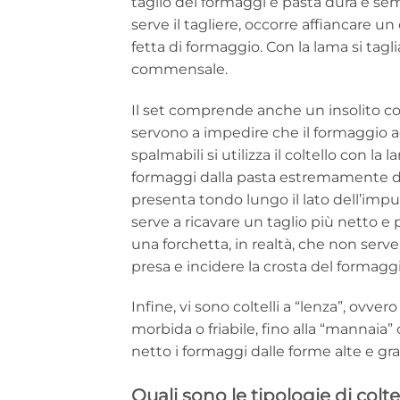
taglio dei formaggi e pasta dura e semi
serve il tagliere, occorre affiancare un
fetta di formaggio. Con la lama si tagli
commensale.
Il set comprende anche un insolito colt
servono a impedire che il formaggio a
spalmabili si utilizza il coltello con la
formaggi dalla pasta estremamente dur
presenta tondo lungo il lato dell’impugn
serve a ricavare un taglio più netto e 
una forchetta, in realtà, che non serve
presa e incidere la crosta del formagg
Infine, vi sono coltelli a “lenza”, ovver
morbida o friabile, fino alla “mannaia
netto i formaggi dalle forme alte e gra
Quali sono le tipologie di colt