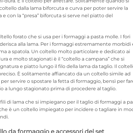
-dura. È il coltello per affettare. Solitamente quando si
 coltello dalla lama biforcuta e curva per poter servire la
a e con la “presa” biforcuta si serve nel piatto del
ello forato che si usa per i formaggi a pasta molle. I fori
derisca alla lama. Per i formaggi estremamente morbidi 
 lama a spatola. Un coltello molto particolare e dedicato ai
a e molto stagionati è il “coltello a campana” che si
atura e piatto lungo il filo della lama da taglio. Il coltel
preciso. È solitamente affiancato da un coltello simile ad
 per servire o spostare la fetta di formaggio, bensì per far
io a lungo stagionato prima di procedere al taglio.
o fili di lama che si impiegano per il taglio di formaggi a p
” che è un coltello impiegato per incidere o tagliare in m
ndi.
ello da formaggio e accessori del set