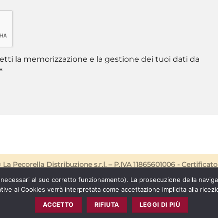
tti la memorizzazione e la gestione dei tuoi dati da
*
©
La Pecorella Distribuzione s.r.l. – P.IVA 11865601006 -
Certificato
 (necessari al suo corretto funzionamento). La prosecuzione della navig
CONSENSO AI COOKIES
ative ai Cookies verrà interpretata come accettazione implicita alla ricezi
ACCETTO
RIFIUTA
LEGGI DI PIÙ