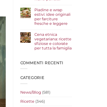
i
condimenti
Nessun
a
commento
Piadine e wrap
su
crudo
Serata
che
estivi: idee originali
cinema
fanno
per farciture
a
la
casa:
differenza
fresche e leggere
i
segreti
Nessun
per
commento
Cena etnica
su
preparare
Piadine
i
vegetariana: ricette
e
nachos
sfiziose e colorate
wrap
filanti
estivi:
perfetti
per tutta la famiglia
idee
originali
Nessun
per
commento
su
farciture
Cena
COMMENTI RECENTI
fresche
etnica
e
vegetariana:
leggere
ricette
sfiziose
CATEGORIE
e
colorate
per
tutta
la
News/Blog
(581)
famiglia
Ricette
(346)