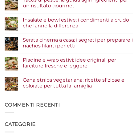
un risultato gourmet
Nessun
commento
Insalate e bowl estive: i condimenti a crudo
su
Tacos
che fanno la differenza
di
pesce:
Nessun
la
commento
Serata cinema a casa: i segreti per preparare i
guida
su
agli
Insalate
nachos filanti perfetti
ingredienti
e
per
bowl
Nessun
un
estive:
commento
Piadine e wrap estivi: idee originali per
risultato
i
su
gourmet
condimenti
Serata
farciture fresche e leggere
a
cinema
crudo
a
Nessun
che
casa:
commento
Cena etnica vegetariana: ricette sfiziose e
fanno
i
su
la
segreti
Piadine
colorate per tutta la famiglia
differenza
per
e
preparare
wrap
Nessun
i
estivi:
commento
nachos
idee
su
filanti
originali
Cena
COMMENTI RECENTI
perfetti
per
etnica
farciture
vegetariana:
fresche
ricette
e
sfiziose
CATEGORIE
leggere
e
colorate
per
tutta