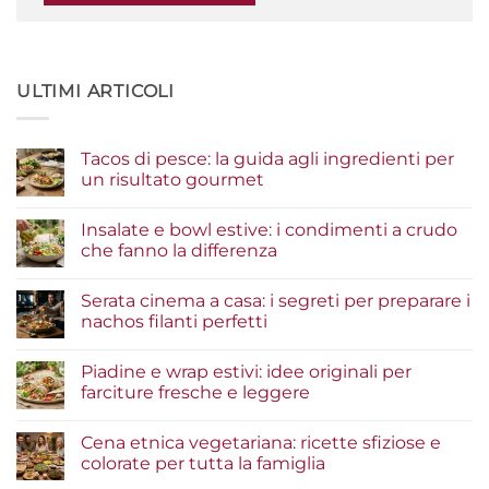
ULTIMI ARTICOLI
Tacos di pesce: la guida agli ingredienti per
un risultato gourmet
Nessun
commento
Insalate e bowl estive: i condimenti a crudo
su
Tacos
che fanno la differenza
di
pesce:
Nessun
la
commento
Serata cinema a casa: i segreti per preparare i
guida
su
agli
Insalate
nachos filanti perfetti
ingredienti
e
per
bowl
Nessun
un
estive:
commento
Piadine e wrap estivi: idee originali per
risultato
i
su
gourmet
condimenti
Serata
farciture fresche e leggere
a
cinema
crudo
a
Nessun
che
casa:
commento
Cena etnica vegetariana: ricette sfiziose e
fanno
i
su
la
segreti
Piadine
colorate per tutta la famiglia
differenza
per
e
preparare
wrap
Nessun