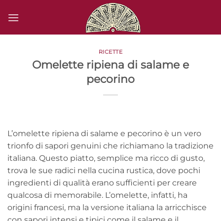
Salta
ai
contenuti
RICETTE
Omelette ripiena di salame e
pecorino
L’omelette ripiena di salame e pecorino è un vero
trionfo di sapori genuini che richiamano la tradizione
italiana. Questo piatto, semplice ma ricco di gusto,
trova le sue radici nella cucina rustica, dove pochi
ingredienti di qualità erano sufficienti per creare
qualcosa di memorabile. L’omelette, infatti, ha
origini francesi, ma la versione italiana la arricchisce
con sapori intensi e tipici come il salame e il