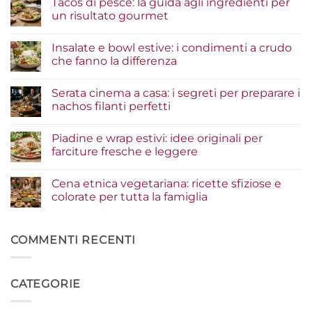
Tacos di pesce: la guida agli ingredienti per
un risultato gourmet
Nessun
commento
Insalate e bowl estive: i condimenti a crudo
su
Tacos
che fanno la differenza
di
pesce:
Nessun
la
commento
Serata cinema a casa: i segreti per preparare i
guida
su
agli
Insalate
nachos filanti perfetti
ingredienti
e
per
bowl
Nessun
un
estive:
commento
Piadine e wrap estivi: idee originali per
risultato
i
su
gourmet
condimenti
Serata
farciture fresche e leggere
a
cinema
crudo
a
Nessun
che
casa:
commento
Cena etnica vegetariana: ricette sfiziose e
fanno
i
su
la
segreti
Piadine
colorate per tutta la famiglia
differenza
per
e
preparare
wrap
Nessun
i
estivi:
commento
nachos
idee
su
filanti
originali
Cena
COMMENTI RECENTI
perfetti
per
etnica
farciture
vegetariana:
fresche
ricette
e
sfiziose
CATEGORIE
leggere
e
colorate
per
tutta