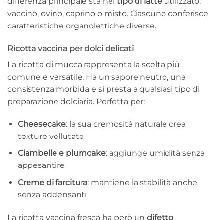
differenza principale sta nel
tipo di latte
utilizzato:
vaccino, ovino, caprino o misto. Ciascuno conferisce
caratteristiche organolettiche diverse.
Ricotta vaccina per dolci delicati
La ricotta di mucca rappresenta la scelta più
comune e versatile. Ha un sapore neutro, una
consistenza morbida e si presta a qualsiasi tipo di
preparazione dolciaria. Perfetta per:
Cheesecake
: la sua cremosità naturale crea
texture vellutate
Ciambelle e plumcake
: aggiunge umidità senza
appesantire
Creme di farcitura
: mantiene la stabilità anche
senza addensanti
La ricotta vaccina fresca ha però un
difetto