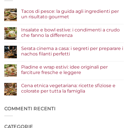
Tacos di pesce: la guida agli ingredienti per
un risultato gourmet
Nessun
commento
Insalate e bowl estive: i condimenti a crudo
su
Tacos
che fanno la differenza
di
pesce:
Nessun
la
commento
Serata cinema a casa: i segreti per preparare i
guida
su
agli
Insalate
nachos filanti perfetti
ingredienti
e
per
bowl
Nessun
un
estive:
commento
Piadine e wrap estivi: idee originali per
risultato
i
su
gourmet
condimenti
Serata
farciture fresche e leggere
a
cinema
crudo
a
Nessun
che
casa:
commento
Cena etnica vegetariana: ricette sfiziose e
fanno
i
su
la
segreti
Piadine
colorate per tutta la famiglia
differenza
per
e
preparare
wrap
Nessun
i
estivi:
commento
nachos
idee
su
filanti
originali
Cena
COMMENTI RECENTI
perfetti
per
etnica
farciture
vegetariana:
fresche
ricette
e
sfiziose
CATEGORIE
leggere
e