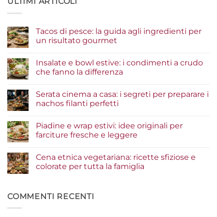
ULTIMI ARTICOLI
Tacos di pesce: la guida agli ingredienti per
un risultato gourmet
Nessun
commento
Insalate e bowl estive: i condimenti a crudo
su
Tacos
che fanno la differenza
di
pesce:
Nessun
la
commento
Serata cinema a casa: i segreti per preparare i
guida
su
agli
Insalate
nachos filanti perfetti
ingredienti
e
per
bowl
Nessun
un
estive:
commento
Piadine e wrap estivi: idee originali per
risultato
i
su
gourmet
condimenti
Serata
farciture fresche e leggere
a
cinema
crudo
a
Nessun
che
casa:
commento
Cena etnica vegetariana: ricette sfiziose e
fanno
i
su
la
segreti
Piadine
colorate per tutta la famiglia
differenza
per
e
preparare
wrap
Nessun
i
estivi:
commento
nachos
idee
su
filanti
originali
Cena
COMMENTI RECENTI
perfetti
per
etnica
farciture
vegetariana:
fresche
ricette