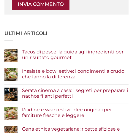
ULTIMI ARTICOLI
Tacos di pesce: la guida agli ingredienti per
un risultato gourmet
Nessun
commento
Insalate e bowl estive: i condimenti a crudo
su
Tacos
che fanno la differenza
di
pesce:
Nessun
la
commento
Serata cinema a casa: i segreti per preparare i
guida
su
agli
Insalate
nachos filanti perfetti
ingredienti
e
per
bowl
Nessun
un
estive:
commento
Piadine e wrap estivi: idee originali per
risultato
i
su
gourmet
condimenti
Serata
farciture fresche e leggere
a
cinema
crudo
a
Nessun
che
casa:
commento
Cena etnica vegetariana: ricette sfiziose e
fanno
i
su
la
segreti
Piadine