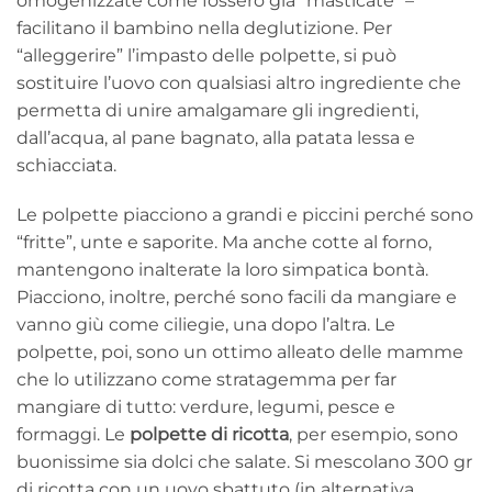
omogenizzate come fossero già “masticate” –
facilitano il bambino nella deglutizione. Per
“alleggerire” l’impasto delle polpette, si può
sostituire l’uovo con qualsiasi altro ingrediente che
permetta di unire amalgamare gli ingredienti,
dall’acqua, al pane bagnato, alla patata lessa e
schiacciata.
Le polpette piacciono a grandi e piccini perché sono
“fritte”, unte e saporite. Ma anche cotte al forno,
mantengono inalterate la loro simpatica bontà.
Piacciono, inoltre, perché sono facili da mangiare e
vanno giù come ciliegie, una dopo l’altra. Le
polpette, poi, sono un ottimo alleato delle mamme
che lo utilizzano come stratagemma per far
mangiare di tutto: verdure, legumi, pesce e
formaggi. Le
polpette di ricotta
, per esempio, sono
buonissime sia dolci che salate. Si mescolano 300 gr
di ricotta con un uovo sbattuto (in alternativa