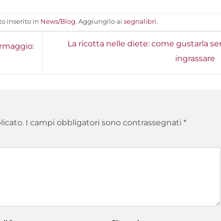
o inserito in
News/Blog
. Aggiungilo ai
segnalibri
.
La ricotta nelle diete: come gustarla s
ormaggio:
ingrassare
licato.
I campi obbligatori sono contrassegnati
*