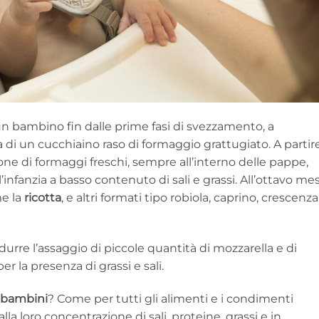
 un bambino fin dalle prime fasi di svezzamento, a
 di un cucchiaino raso di formaggio grattugiato. A partir
ione di formaggi freschi, sempre all’interno delle pappe,
l’infanzia a basso contenuto di sali e grassi. All’ottavo me
me la
ricotta
, e altri formati tipo robiola, caprino, crescenza
durre l’assaggio di piccole quantità di mozzarella e di
r la presenza di grassi e sali.
i bambini
? Come per tutti gli alimenti e i condimenti
lla loro concentrazione di sali, proteine, grassi e in