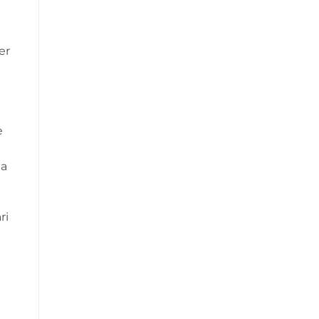
er
e
ia
ri