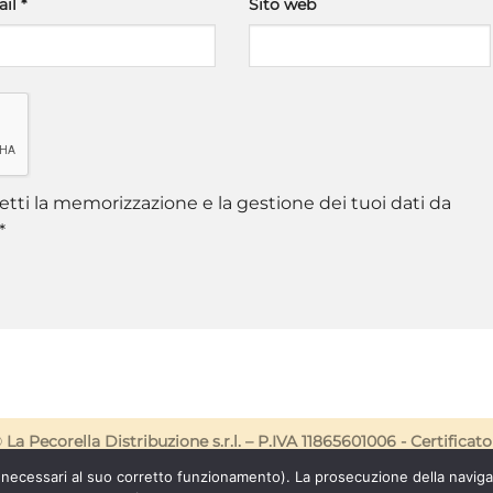
ail
*
Sito web
tti la memorizzazione e la gestione dei tuoi dati da
*
©
La Pecorella Distribuzione s.r.l. – P.IVA 11865601006 -
Certificato
 (necessari al suo corretto funzionamento). La prosecuzione della navig