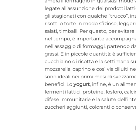
amerà il formaggio in qualsiasi modo 
legate all’assunzione dei prodotti latti
gli stagionati con qualche “trucco”, i
risotti o torte in modo sfizioso, legge
salati, timballi. Per questo, per evita
nel tempo, è importante accompagnar
nell’assaggio di formaggi, partendo da
grassi. E in piccole quantità: è suffic
cucchiaino di ricotta e la settimana su
mozzarella, caprino e così via diluiti 
sono ideali nei primi mesi di svezzame
benefici. Lo
yogurt
, infine, è un alime
fermenti lattici, proteine, fosforo, calci
difese immunitarie e la salute dell’int
zuccheri aggiunti, coloranti o conserva