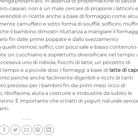
venga presentato. In assenza di problematiche di salute
ero-caseari, non è un male cercare di proporre i latticini 
nserendoli in ricette anche a base di formaggio come alcu
rmente camuffato e sotto forma di soufflé, sofficini, muffi
re che il bambino dimostri riluttanza a mangiare il formagg
lo fin dalle prime poppate e dallo svezzamento
 quelli cremosi, soffici, con poco sale e basso contenuto 
iente un cucchiaino e soprattutto diversificare nel tempo:
ccessiva uno di robiola, fiocchi di latte, un pezzetto di
nel tempo e a piccole dosi. I formaggi a base di
latte di cap
nto perché anche facilmente digeribili e ricchi di tanti
nto prezioso per i bambini fin dai primi mesi: ricco di
o, riboflavina, aiuta a costruire e irrobustire da subito le
estino. È importante che si tratti di yogurt naturale senza
nti.