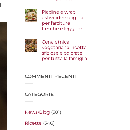
i
a
condimenti
Nessun
a
commento
Piadine e wrap
su
crudo
Serata
che
estivi: idee originali
cinema
fanno
per farciture
a
la
casa:
differenza
fresche e leggere
i
segreti
Nessun
per
commento
Cena etnica
su
preparare
Piadine
i
vegetariana: ricette
e
nachos
sfiziose e colorate
wrap
filanti
estivi:
perfetti
per tutta la famiglia
idee
originali
Nessun
per
commento
su
farciture
Cena
COMMENTI RECENTI
fresche
etnica
e
vegetariana:
leggere
ricette
sfiziose
CATEGORIE
e
colorate
per
tutta
la
News/Blog
(581)
famiglia
Ricette
(346)