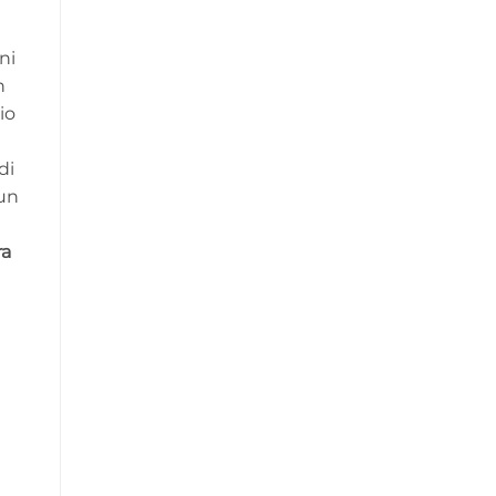
e
ni
n
io
di
 un
ra