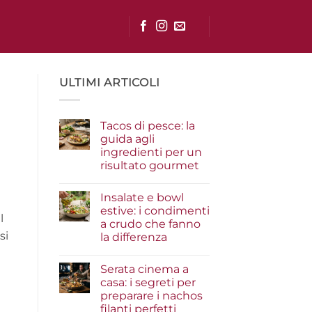
ULTIMI ARTICOLI
Tacos di pesce: la
guida agli
ingredienti per un
risultato gourmet
Nessun
commento
Insalate e bowl
su
Tacos
estive: i condimenti
di
l
a crudo che fanno
pesce:
la
si
la differenza
guida
agli
Nessun
ingredienti
commento
Serata cinema a
su
per
Insalate
un
casa: i segreti per
e
risultato
preparare i nachos
bowl
gourmet
estive:
filanti perfetti