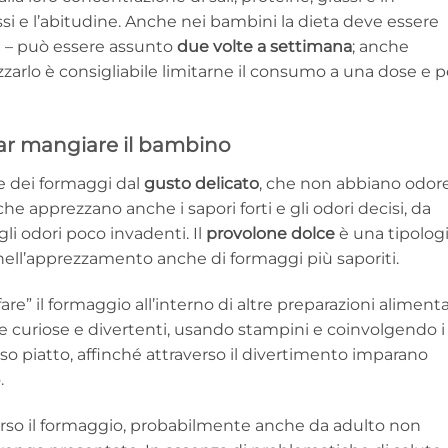
cessi e l’abitudine. Anche nei bambini la dieta deve essere
me – può essere assunto
due volte a settimana
; anche
arlo è consigliabile limitarne il consumo a una dose e p
far mangiare il bambino
re dei formaggi dal
gusto delicato
, che non abbiano odor
che apprezzano anche i sapori forti e gli odori decisi, da
gli odori poco invadenti. Il
provolone dolce
è una tipolog
nell’apprezzamento anche di formaggi più saporiti.
e” il formaggio all’interno di altre preparazioni alimenta
 curiose e divertenti, usando stampini e coinvolgendo i
sso piatto, affinché attraverso il divertimento imparano
.
rso il formaggio, probabilmente anche da adulto non