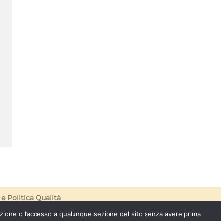
e
Politica Qualità
azione o l’accesso a qualunque sezione del sito senza avere prima