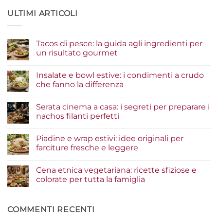
ULTIMI ARTICOLI
Tacos di pesce: la guida agli ingredienti per
un risultato gourmet
Nessun
commento
Insalate e bowl estive: i condimenti a crudo
su
Tacos
che fanno la differenza
di
pesce:
Nessun
la
commento
Serata cinema a casa: i segreti per preparare i
guida
su
agli
Insalate
nachos filanti perfetti
ingredienti
e
per
bowl
Nessun
un
estive:
commento
Piadine e wrap estivi: idee originali per
risultato
i
su
gourmet
condimenti
Serata
farciture fresche e leggere
a
cinema
crudo
a
Nessun
che
casa:
commento
Cena etnica vegetariana: ricette sfiziose e
fanno
i
su
la
segreti
Piadine
colorate per tutta la famiglia
differenza
per
e
preparare
wrap
Nessun
i
estivi:
commento
nachos
idee
su
filanti
originali
Cena
COMMENTI RECENTI
perfetti
per
etnica