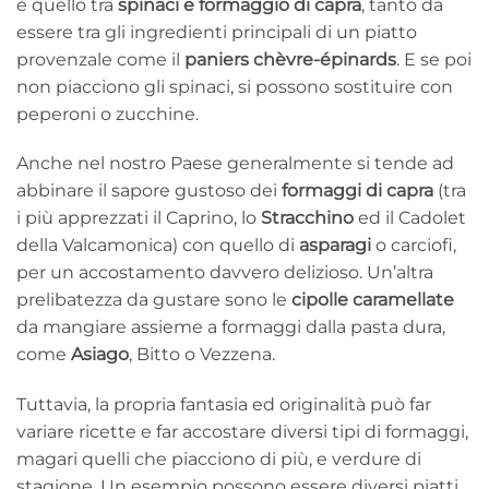
è quello tra
spinaci e formaggio di capra
, tanto da
essere tra gli ingredienti principali di un piatto
provenzale come il
paniers chèvre-épinards
. E se poi
non piacciono gli spinaci, si possono sostituire con
peperoni o zucchine.
Anche nel nostro Paese generalmente si tende ad
abbinare il sapore gustoso dei
formaggi di capra
(tra
i più apprezzati il Caprino, lo
Stracchino
ed il Cadolet
della Valcamonica) con quello di
asparagi
o carciofi,
per un accostamento davvero delizioso. Un’altra
prelibatezza da gustare sono le
cipolle caramellate
da mangiare assieme a formaggi dalla pasta dura,
come
Asiago
, Bitto o Vezzena.
Tuttavia, la propria fantasia ed originalità può far
variare ricette e far accostare diversi tipi di formaggi,
magari quelli che piacciono di più, e verdure di
stagione. Un esempio possono essere diversi piatti