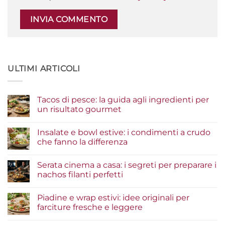
ULTIMI ARTICOLI
Tacos di pesce: la guida agli ingredienti per
un risultato gourmet
Nessun
commento
Insalate e bowl estive: i condimenti a crudo
su
Tacos
che fanno la differenza
di
pesce:
Nessun
la
commento
Serata cinema a casa: i segreti per preparare i
guida
su
agli
Insalate
nachos filanti perfetti
ingredienti
e
per
bowl
Nessun
un
estive:
commento
Piadine e wrap estivi: idee originali per
risultato
i
su
gourmet
condimenti
Serata
farciture fresche e leggere
a
cinema
crudo
a
Nessun
che
casa:
commento