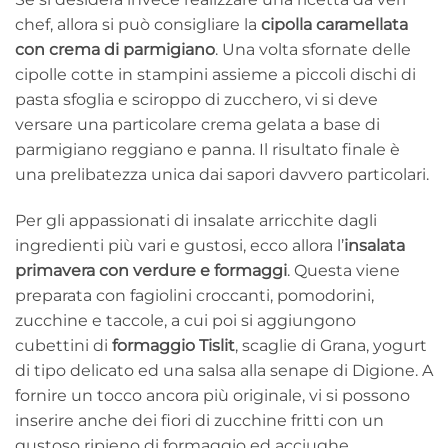
chef, allora si può consigliare la
cipolla caramellata
con crema di parmigiano
. Una volta sfornate delle
cipolle cotte in stampini assieme a piccoli dischi di
pasta sfoglia e sciroppo di zucchero, vi si deve
versare una particolare crema gelata a base di
parmigiano reggiano e panna. Il risultato finale è
una prelibatezza unica dai sapori davvero particolari.
Per gli appassionati di insalate arricchite dagli
ingredienti più vari e gustosi, ecco allora l’
insalata
primavera con verdure e formaggi
. Questa viene
preparata con fagiolini croccanti, pomodorini,
zucchine e taccole, a cui poi si aggiungono
cubettini di
formaggio Tislit
, scaglie di Grana, yogurt
di tipo delicato ed una salsa alla senape di Digione. A
fornire un tocco ancora più originale, vi si possono
inserire anche dei fiori di zucchine fritti con un
gustoso ripieno di formaggio ed acciughe.