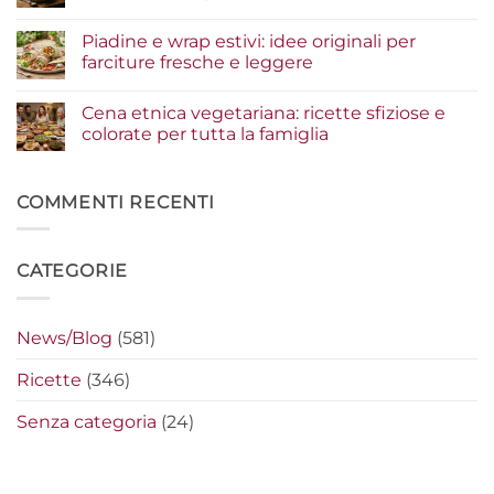
per
bowl
Nessun
un
estive:
commento
Piadine e wrap estivi: idee originali per
risultato
i
su
gourmet
condimenti
Serata
farciture fresche e leggere
a
cinema
crudo
a
Nessun
che
casa:
commento
Cena etnica vegetariana: ricette sfiziose e
fanno
i
su
la
segreti
Piadine
colorate per tutta la famiglia
differenza
per
e
preparare
wrap
Nessun
i
estivi:
commento
nachos
idee
su
filanti
originali
Cena
COMMENTI RECENTI
perfetti
per
etnica
farciture
vegetariana:
fresche
ricette
e
sfiziose
CATEGORIE
leggere
e
colorate
per
tutta
la
News/Blog
(581)
famiglia
Ricette
(346)
Senza categoria
(24)