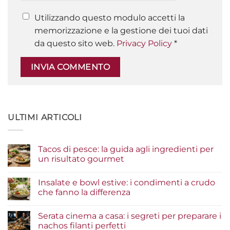
Utilizzando questo modulo accetti la
memorizzazione e la gestione dei tuoi dati
da questo sito web.
Privacy Policy
*
ULTIMI ARTICOLI
Tacos di pesce: la guida agli ingredienti per
un risultato gourmet
Nessun
commento
Insalate e bowl estive: i condimenti a crudo
su
Tacos
che fanno la differenza
di
pesce:
Nessun
la
commento
Serata cinema a casa: i segreti per preparare i
guida
su
agli
Insalate
nachos filanti perfetti
ingredienti
e