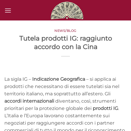
Salta
ai
contenuti
NEWS/BLOG
Tutela prodotti IG: raggiunto
accordo con la Cina
La sigla IG –
Indicazione Geografica
– si applica ai
prodotti che necessitano di essere tutelati sia nel
territorio italiano, ma soprattutto all’estero. Gli
accordi internazionali
diventano, così, strumenti
prioritari per la protezione globale dei
prodotti IG
.
L’Italia e l’Europa lavorano costantemente sui
negoziati per raggiungere accordi con i partner
commerciali di tutto il mondo per il riconoscimento