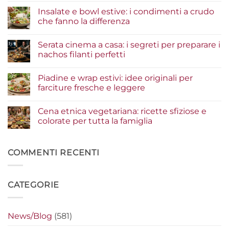
commento
Insalate e bowl estive: i condimenti a crudo
su
Tacos
che fanno la differenza
di
pesce:
Nessun
la
commento
Serata cinema a casa: i segreti per preparare i
guida
su
agli
Insalate
nachos filanti perfetti
ingredienti
e
per
bowl
Nessun
un
estive:
commento
Piadine e wrap estivi: idee originali per
risultato
i
su
gourmet
condimenti
Serata
farciture fresche e leggere
a
cinema
crudo
a
Nessun
che
casa:
commento
Cena etnica vegetariana: ricette sfiziose e
fanno
i
su
la
segreti
Piadine
colorate per tutta la famiglia
differenza
per
e
preparare
wrap
Nessun
i
estivi:
commento
nachos
idee
su
filanti
originali
Cena
COMMENTI RECENTI
perfetti
per
etnica
farciture
vegetariana:
fresche
ricette
e
sfiziose
CATEGORIE
leggere
e
colorate
per
tutta
la
News/Blog
(581)
famiglia