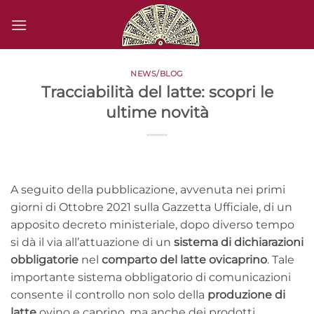
Salta
ai
contenuti
NEWS/BLOG
Tracciabilità del latte: scopri le
ultime novità
A seguito della pubblicazione, avvenuta nei primi
giorni di Ottobre 2021 sulla Gazzetta Ufficiale, di un
apposito decreto ministeriale, dopo diverso tempo
si dà il via all’attuazione di un
sistema di dichiarazioni
obbligatorie
nel
comparto del latte ovicaprino
. Tale
importante sistema obbligatorio di comunicazioni
consente il controllo non solo della
produzione di
latte
ovino e caprino, ma anche dei prodotti