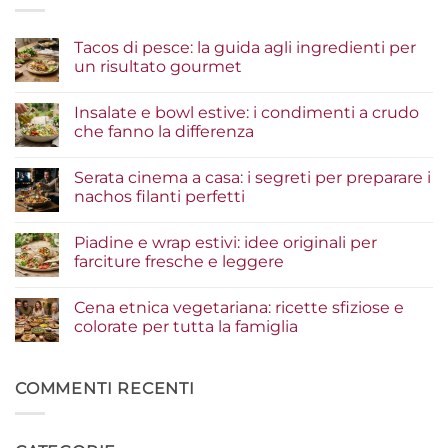
Tacos di pesce: la guida agli ingredienti per
un risultato gourmet
Nessun
commento
Insalate e bowl estive: i condimenti a crudo
su
Tacos
che fanno la differenza
di
pesce:
Nessun
la
commento
Serata cinema a casa: i segreti per preparare i
guida
su
agli
Insalate
nachos filanti perfetti
ingredienti
e
per
bowl
Nessun
un
estive:
commento
Piadine e wrap estivi: idee originali per
risultato
i
su
gourmet
condimenti
Serata
farciture fresche e leggere
a
cinema
crudo
a
Nessun
che
casa:
commento
Cena etnica vegetariana: ricette sfiziose e
fanno
i
su
la
segreti
Piadine
colorate per tutta la famiglia
differenza
per
e
preparare
wrap
Nessun
i
estivi:
commento
nachos
idee
su
filanti
originali
Cena
COMMENTI RECENTI
perfetti
per
etnica
farciture
vegetariana:
fresche
ricette
e
sfiziose