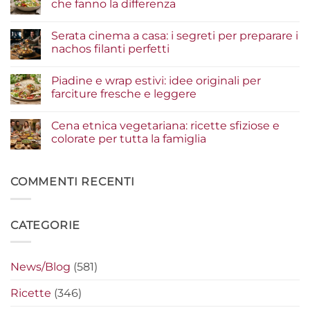
che fanno la differenza
di
pesce:
Nessun
la
commento
Serata cinema a casa: i segreti per preparare i
guida
su
agli
Insalate
nachos filanti perfetti
ingredienti
e
per
bowl
Nessun
un
estive:
commento
Piadine e wrap estivi: idee originali per
risultato
i
su
gourmet
condimenti
Serata
farciture fresche e leggere
a
cinema
crudo
a
Nessun
che
casa:
commento
Cena etnica vegetariana: ricette sfiziose e
fanno
i
su
la
segreti
Piadine
colorate per tutta la famiglia
differenza
per
e
preparare
wrap
Nessun
i
estivi:
commento
nachos
idee
su
filanti
originali
Cena
COMMENTI RECENTI
perfetti
per
etnica
farciture
vegetariana:
fresche
ricette
e
sfiziose
CATEGORIE
leggere
e
colorate
per
tutta
la
News/Blog
(581)
famiglia
Ricette
(346)