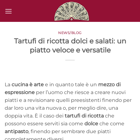
Salta
ai
contenuti
NEWS/BLOG
Tartufi di ricotta dolci e salati: un
piatto veloce e versatile
La
cucina è arte
e in quanto tale è un
mezzo di
espressione
per l’uomo che riesce a creare nuovi
piatti e a revisionare quelli preesistenti finendo per
dar loro una vita nuova o, per meglio dire, una
doppia vita. È il caso dei
tartufi di ricotta
che
possono essere serviti sia come
dolce
che come
antipasto
, finendo per sembrare due piatti
completamente diversi.