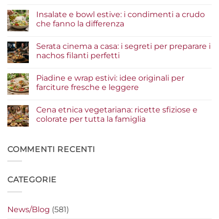
Nessun
commento
Insalate e bowl estive: i condimenti a crudo
su
Tacos
che fanno la differenza
di
pesce:
Nessun
la
commento
Serata cinema a casa: i segreti per preparare i
guida
su
agli
Insalate
nachos filanti perfetti
ingredienti
e
per
bowl
Nessun
un
estive:
commento
Piadine e wrap estivi: idee originali per
risultato
i
su
gourmet
condimenti
Serata
farciture fresche e leggere
a
cinema
crudo
a
Nessun
che
casa:
commento
Cena etnica vegetariana: ricette sfiziose e
fanno
i
su
la
segreti
Piadine
colorate per tutta la famiglia
differenza
per
e
preparare
wrap
Nessun
i
estivi:
commento
nachos
idee
su
filanti
originali
Cena
COMMENTI RECENTI
perfetti
per
etnica
farciture
vegetariana:
fresche
ricette
e
sfiziose
CATEGORIE
leggere
e
colorate
per
tutta
la
News/Blog
(581)
famiglia