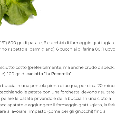
l “6”) 600 gr. di patate; 6 cucchiai di formaggio grattugiat
rino rispetto al parmigiano); 6 cucchiai di farina 00; 1 uovo
prosciutto cotto (preferibilmente, ma anche crudo o speck,
le); 100 gr. di
caciotta “La Pecorella”
.
la buccia in una pentola piena di acqua, per circa 20 minu
unzecchiando le patate con una forchetta, devono risultare
 pelare le patate privandole della buccia. In una ciotola
acciapatate e aggiungere il formaggio grattugiato, la fari
are a lavorare l’impasto (come per gli gnocchi) fino a