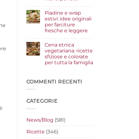
i
condimenti
Nessun
a
commento
Piadine e wrap
su
crudo
Serata
che
estivi: idee originali
cinema
fanno
per farciture
ene
a
la
casa:
differenza
fresche e leggere
i
segreti
Nessun
per
commento
Cena etnica
su
preparare
ere
Piadine
i
vegetariana: ricette
e
nachos
sfiziose e colorate
wrap
filanti
estivi:
perfetti
per tutta la famiglia
idee
originali
Nessun
per
commento
su
farciture
Cena
COMMENTI RECENTI
fresche
etnica
e
vegetariana:
leggere
ricette
sfiziose
CATEGORIE
e
colorate
 è
per
tutta
la
News/Blog
(581)
famiglia
Ricette
(346)