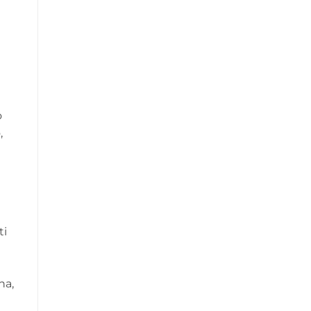
o
,
ti
na,