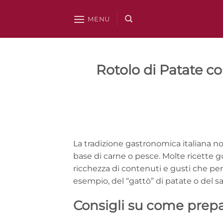
Salta
ai
MENU
contenuti
Rotolo di Patate co
La tradizione gastronomica italiana non 
base di carne o pesce. Molte ricette gus
ricchezza di contenuti e gusti che per 
esempio, del “gattò” di patate o del s
Consigli su come prepar