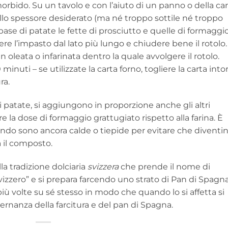
bido. Su un tavolo e con l’aiuto di un panno o della car
ello spessore desiderato (ma né troppo sottile né troppo
ase di patate le fette di prosciutto e quelle di formaggio
e l’impasto dal lato più lungo e chiudere bene il rotolo.
en oleata o infarinata dentro la quale avvolgere il rotolo.
minuti – se utilizzate la carta forno, togliere la carta into
ra.
di patate, si aggiungono in proporzione anche gli altri
 la dose di formaggio grattugiato rispetto alla farina. È
ando sono ancora calde o tiepide per evitare che diventi
 il composto.
lla tradizione dolciaria
svizzera
che prende il nome di
 svizzero” e si prepara farcendo uno strato di Pan di Spagn
ù volte su sé stesso in modo che quando lo si affetta si
alternanza della farcitura e del pan di Spagna.