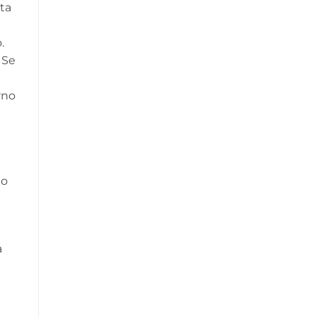
ta
.
 Se
rno
no
a