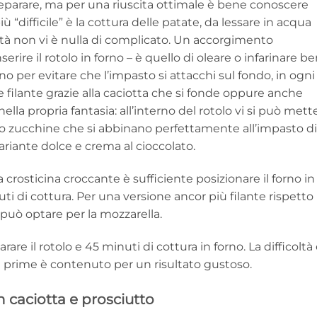
 preparare, ma per una riuscita ottimale è bene conoscere
 “difficile” è la cottura delle patate, da lessare in acqua
ltà non vi è nulla di complicato. Un accorgimento
rire il rotolo in forno – è quello di oleare o infarinare b
orno per evitare che l’impasto si attacchi sul fondo, in ogni
 e filante grazie alla caciotta che si fonde oppure anche
nella propria fantasia: all’interno del rotolo vi si può mett
 o zucchine che si abbinano perfettamente all’impasto di
ariante dolce e crema al cioccolato.
 crosticina croccante è sufficiente posizionare il forno in
nuti di cottura. Per una versione ancor più filante rispetto
si può optare per la mozzarella.
re il rotolo e 45 minuti di cottura in forno. La difficoltà
e prime è contenuto per un risultato gustoso.
n caciotta e prosciutto