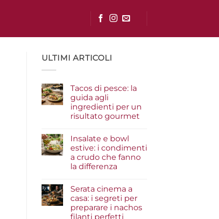
ULTIMI ARTICOLI
Tacos di pesce: la
guida agli
ingredienti per un
risultato gourmet
Nessun
commento
Insalate e bowl
su
Tacos
estive: i condimenti
di
a crudo che fanno
pesce:
la
la differenza
guida
agli
Nessun
ingredienti
commento
Serata cinema a
su
per
Insalate
un
casa: i segreti per
e
risultato
preparare i nachos
bowl
gourmet
estive:
filanti perfetti