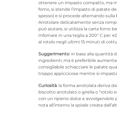
ottenere un impasto compatto, ma mor
forno, si stende l’impasto di patate d
spesso) e si procede alternando sulla b
Arrotolare delicatamente senza romper
può aiutare, si utilizza la carta forno b
Infornare in una teglia a 200° C per 40 
al rotolo negli ultimi 15 minuti di cottu
Suggerimento
: in base alla quantità 
ingredienti, ma è preferibile aumentare
consigliabile schiacciare le patate qu
troppo appiccicose mentre si impasta
Curiosità
: la forma arrotolata deriva da
biscotto arrotolato o girella o “rotolo
con un ripieno dolce e avvolgendolo pi
nota all’interno la spirale creata dall’