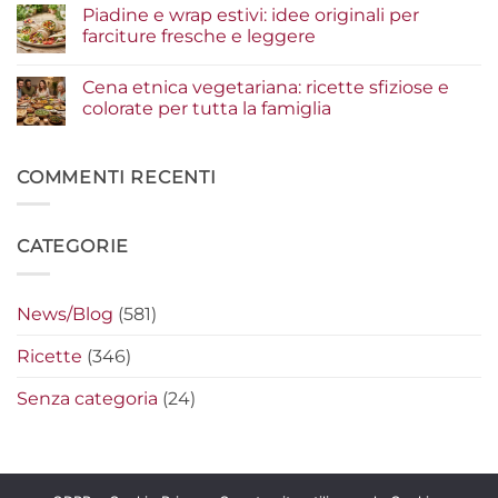
commento
Piadine e wrap estivi: idee originali per
risultato
i
su
gourmet
condimenti
Serata
farciture fresche e leggere
a
cinema
crudo
a
Nessun
che
casa:
commento
Cena etnica vegetariana: ricette sfiziose e
fanno
i
su
la
segreti
Piadine
colorate per tutta la famiglia
differenza
per
e
preparare
wrap
Nessun
i
estivi:
commento
nachos
idee
su
filanti
originali
Cena
COMMENTI RECENTI
perfetti
per
etnica
farciture
vegetariana:
fresche
ricette
e
sfiziose
CATEGORIE
leggere
e
colorate
per
tutta
la
News/Blog
(581)
famiglia
Ricette
(346)
Senza categoria
(24)