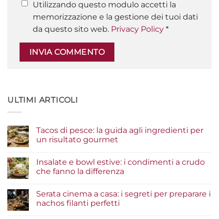
Utilizzando questo modulo accetti la
memorizzazione e la gestione dei tuoi dati
da questo sito web.
Privacy Policy
*
ULTIMI ARTICOLI
Tacos di pesce: la guida agli ingredienti per
un risultato gourmet
Nessun
commento
Insalate e bowl estive: i condimenti a crudo
su
Tacos
che fanno la differenza
di
pesce:
Nessun
la
commento
Serata cinema a casa: i segreti per preparare i
guida
su
agli
Insalate
nachos filanti perfetti
ingredienti
e
per
bowl
Nessun
un
estive: