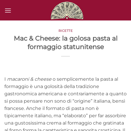
Salta
ai
contenuti
RICETTE
Mac & Cheese: la golosa pasta al
formaggio statunitense
I
macaroni & cheese
o semplicemente la pasta al
formaggio è una golosità della tradizione
gastronomica americana e contrariamente a quanto
si possa pensare non sono di “origine” italiana, bensì
francese. Anche il formato di pasta non è
tipicamente italiano, ma “elaborato” per far assorbire
una gustosissima crema al formaggio che gratinata
al forno forma la caratteristica e saporita crosticina. Il