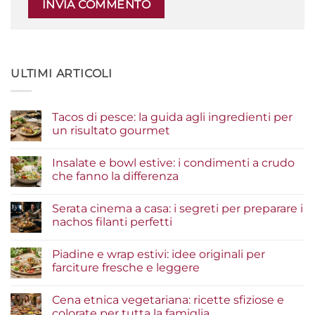
ULTIMI ARTICOLI
Tacos di pesce: la guida agli ingredienti per
un risultato gourmet
Nessun
commento
Insalate e bowl estive: i condimenti a crudo
su
Tacos
che fanno la differenza
di
pesce:
Nessun
la
commento
Serata cinema a casa: i segreti per preparare i
guida
su
agli
Insalate
nachos filanti perfetti
ingredienti
e
per
bowl
Nessun
un
estive:
commento
Piadine e wrap estivi: idee originali per
risultato
i
su
gourmet
condimenti
Serata
farciture fresche e leggere
a
cinema
crudo
a
Nessun
che
casa:
commento
Cena etnica vegetariana: ricette sfiziose e
fanno
i
su
la
segreti
Piadine
colorate per tutta la famiglia