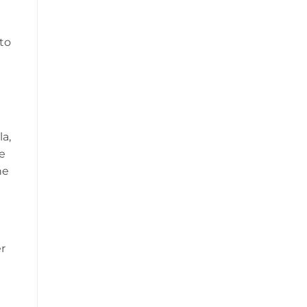
nto
la,
e
he
er