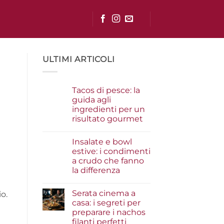
ULTIMI ARTICOLI
Tacos di pesce: la
guida agli
ingredienti per un
risultato gourmet
Nessun
commento
Insalate e bowl
su
Tacos
estive: i condimenti
di
a crudo che fanno
pesce:
la
la differenza
guida
agli
Nessun
ingredienti
commento
Serata cinema a
su
io.
per
Insalate
un
casa: i segreti per
e
risultato
preparare i nachos
bowl
gourmet
estive:
filanti perfetti