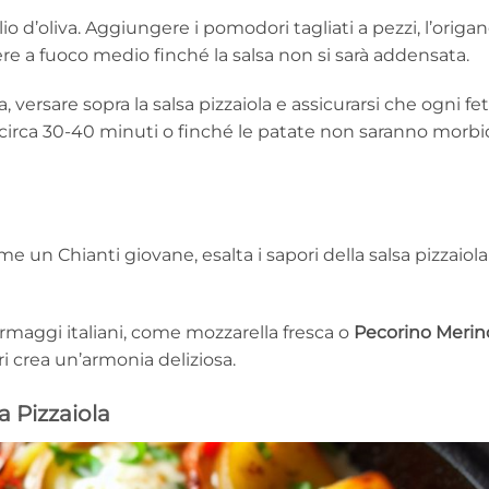
olio d’oliva. Aggiungere i pomodori tagliati a pezzi, l’origa
ere a fuoco medio finché la salsa non si sarà addensata.
a, versare sopra la salsa pizzaiola e assicurarsi che ogni fe
r circa 30-40 minuti o finché le patate non saranno morb
e un Chianti giovane, esalta i sapori della salsa pizzaiola
ormaggi italiani, come mozzarella fresca o
Pecorino Merin
i crea un’armonia deliziosa.
a Pizzaiola