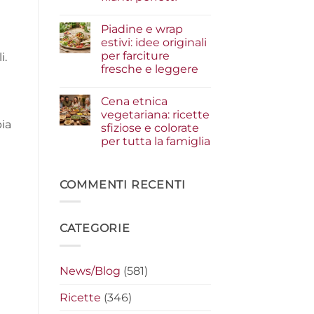
i
condimenti
Nessun
a
commento
Piadine e wrap
su
crudo
Serata
che
estivi: idee originali
cinema
fanno
per farciture
i.
a
la
casa:
differenza
fresche e leggere
i
segreti
Nessun
per
commento
Cena etnica
su
preparare
Piadine
i
vegetariana: ricette
e
nachos
bia
sfiziose e colorate
wrap
filanti
estivi:
perfetti
per tutta la famiglia
idee
originali
Nessun
per
commento
su
farciture
Cena
COMMENTI RECENTI
fresche
etnica
e
vegetariana:
leggere
ricette
sfiziose
CATEGORIE
e
colorate
per
tutta
la
News/Blog
(581)
famiglia
Ricette
(346)