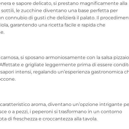
enera e sapore delicato, si prestano magnificamente alla
e sottili, le zucchine diventano una base perfetta per
 un connubio di gusti che delizierà il palato. Il procedime
aiola, garantendo una ricetta facile e rapida che
e.
 carnosa, si sposano armoniosamente con la salsa pizzaio
Affettate e grigliate leggermente prima di essere condit
i sapori intensi, regalando un’esperienza gastronomica c
boccone.
il caratteristico aroma, diventano un’opzione intrigante p
risce o a pezzi, i peperoni si trasformano in un contorno
a di freschezza e croccantezza alla tavola.