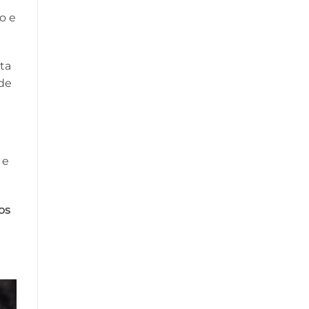
no e
tta
ide
 e
os