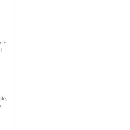
 in
i
ile,
a