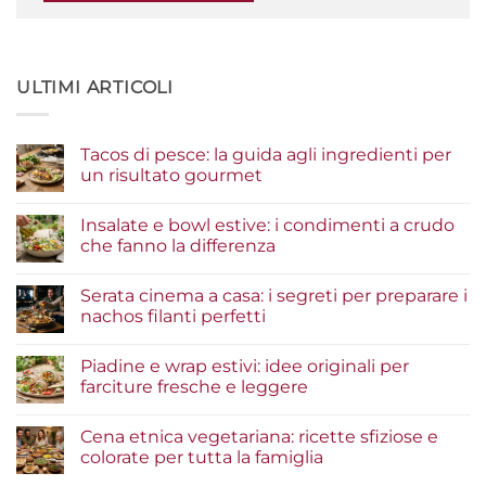
ULTIMI ARTICOLI
Tacos di pesce: la guida agli ingredienti per
un risultato gourmet
Nessun
commento
Insalate e bowl estive: i condimenti a crudo
su
Tacos
che fanno la differenza
di
pesce:
Nessun
la
commento
Serata cinema a casa: i segreti per preparare i
guida
su
agli
Insalate
nachos filanti perfetti
ingredienti
e
per
bowl
Nessun
un
estive:
commento
Piadine e wrap estivi: idee originali per
risultato
i
su
gourmet
condimenti
Serata
farciture fresche e leggere
a
cinema
crudo
a
Nessun
che
casa:
commento
Cena etnica vegetariana: ricette sfiziose e
fanno
i
su
la
segreti
Piadine
colorate per tutta la famiglia
differenza
per
e
preparare
wrap
Nessun