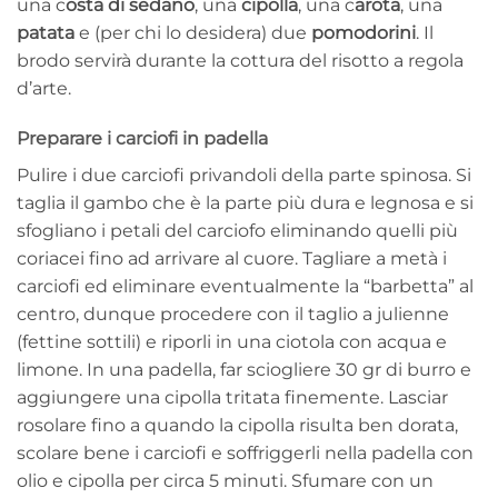
una c
osta di sedano
, una
cipolla
, una c
arota
, una
patata
e (per chi lo desidera) due
pomodorini
. Il
brodo servirà durante la cottura del risotto a regola
d’arte.
Preparare i carciofi in padella
Pulire i due carciofi privandoli della parte spinosa. Si
taglia il gambo che è la parte più dura e legnosa e si
sfogliano i petali del carciofo eliminando quelli più
coriacei fino ad arrivare al cuore. Tagliare a metà i
carciofi ed eliminare eventualmente la “barbetta” al
centro, dunque procedere con il taglio a julienne
(fettine sottili) e riporli in una ciotola con acqua e
limone. In una padella, far sciogliere 30 gr di burro e
aggiungere una cipolla tritata finemente. Lasciar
rosolare fino a quando la cipolla risulta ben dorata,
scolare bene i carciofi e soffriggerli nella padella con
olio e cipolla per circa 5 minuti. Sfumare con un