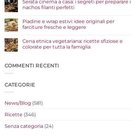
Serata cinema a casa: i segreti per preparare i
guida
su
agli
Insalate
nachos filanti perfetti
ingredienti
e
per
bowl
Nessun
un
estive:
commento
Piadine e wrap estivi: idee originali per
risultato
i
su
gourmet
condimenti
Serata
farciture fresche e leggere
a
cinema
crudo
a
Nessun
che
casa:
commento
Cena etnica vegetariana: ricette sfiziose e
fanno
i
su
la
segreti
Piadine
colorate per tutta la famiglia
differenza
per
e
preparare
wrap
Nessun
i
estivi:
commento
nachos
idee
su
filanti
originali
Cena
COMMENTI RECENTI
perfetti
per
etnica
farciture
vegetariana:
fresche
ricette
e
sfiziose
CATEGORIE
leggere
e
colorate
per
tutta
la
News/Blog
(581)
famiglia
Ricette
(346)
Senza categoria
(24)