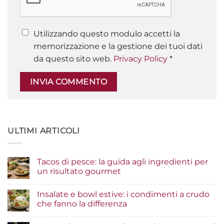
Utilizzando questo modulo accetti la
memorizzazione e la gestione dei tuoi dati
da questo sito web.
Privacy Policy
*
ULTIMI ARTICOLI
Tacos di pesce: la guida agli ingredienti per
un risultato gourmet
Nessun
commento
Insalate e bowl estive: i condimenti a crudo
su
Tacos
che fanno la differenza
di
pesce:
Nessun
la
commento