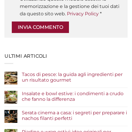
memorizzazione e la gestione dei tuoi dati
da questo sito web.
Privacy Policy
*
ULTIMI ARTICOLI
Tacos di pesce: la guida agli ingredienti per
un risultato gourmet
Nessun
commento
Insalate e bowl estive: i condimenti a crudo
su
Tacos
che fanno la differenza
di
pesce:
Nessun
la
commento
Serata cinema a casa: i segreti per preparare i
guida
su
agli
Insalate
nachos filanti perfetti
ingredienti
e
per
bowl
Nessun
un
estive:
commento
Piadine e wrap estivi: idee originali per
risultato
i
su