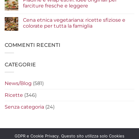
gourmet
condimenti
Serata
farciture fresche e leggere
a
cinema
crudo
a
Nessun
che
casa:
commento
Cena etnica vegetariana: ricette sfiziose e
fanno
i
su
la
segreti
Piadine
colorate per tutta la famiglia
differenza
per
e
preparare
wrap
Nessun
i
estivi:
commento
nachos
idee
su
filanti
originali
Cena
COMMENTI RECENTI
perfetti
per
etnica
farciture
vegetariana:
fresche
ricette
e
sfiziose
CATEGORIE
leggere
e
colorate
per
tutta
la
News/Blog
(581)
famiglia
Ricette
(346)
Senza categoria
(24)
GDPR e Cookie Privacy. Questo sito utilizza solo Cookies