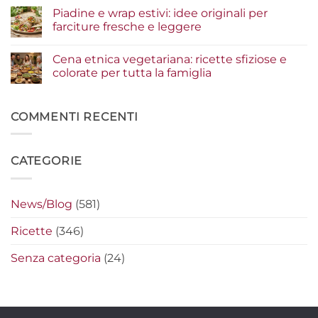
un
estive:
commento
Piadine e wrap estivi: idee originali per
risultato
i
su
gourmet
condimenti
Serata
farciture fresche e leggere
a
cinema
crudo
a
Nessun
che
casa:
commento
Cena etnica vegetariana: ricette sfiziose e
fanno
i
su
la
segreti
Piadine
colorate per tutta la famiglia
differenza
per
e
preparare
wrap
Nessun
i
estivi:
commento
nachos
idee
su
filanti
originali
Cena
COMMENTI RECENTI
perfetti
per
etnica
farciture
vegetariana:
fresche
ricette
e
sfiziose
CATEGORIE
leggere
e
colorate
per
tutta
la
News/Blog
(581)
famiglia
Ricette
(346)
Senza categoria
(24)