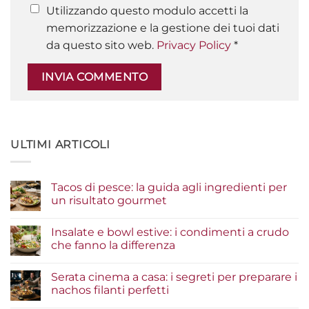
Utilizzando questo modulo accetti la
memorizzazione e la gestione dei tuoi dati
da questo sito web.
Privacy Policy
*
ULTIMI ARTICOLI
Tacos di pesce: la guida agli ingredienti per
un risultato gourmet
Nessun
commento
Insalate e bowl estive: i condimenti a crudo
su
Tacos
che fanno la differenza
di
pesce:
Nessun
la
commento
Serata cinema a casa: i segreti per preparare i
guida
su
agli
Insalate
nachos filanti perfetti
ingredienti
e
per
bowl
Nessun