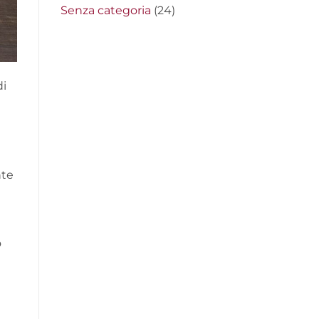
Senza categoria
(24)
di
nte
o