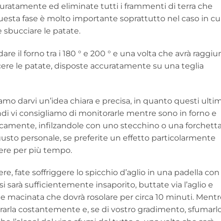
curatamente ed eliminate tutti i frammenti di terra che
uesta fase è molto importante soprattutto nel caso in cui
 sbucciare le patate.
dare il forno tra i 180 ° e 200 ° e una volta che avrà raggiu
ere le patate, disposte accuratamente su una teglia
mo darvi un’idea chiara e precisa, in quanto questi ultim
di vi consigliamo di monitorarle mentre sono in forno e
dicamente, infilzandole con uno stecchino o una forchetta
usto personale, se preferite un effetto particolarmente
cere per più tempo.
e, fate soffriggere lo spicchio d’aglio in una padella con
si sarà sufficientemente insaporito, buttate via l’aglio e
arne macinata che dovrà rosolare per circa 10 minuti. Ment
 girarla costantemente e, se di vostro gradimento, sfumarl