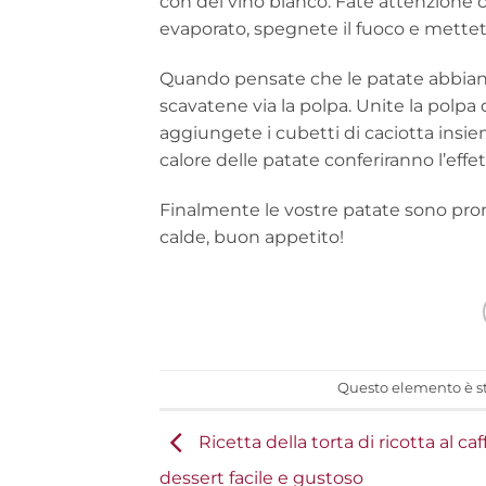
con del vino bianco. Fate attenzione ch
evaporato, spegnete il fuoco e mettet
Quando pensate che le patate abbiano 
scavatene via la polpa. Unite la polpa
aggiungete i cubetti di caciotta insi
calore delle patate conferiranno l’effet
Finalmente le vostre patate sono pron
calde, buon appetito!
Questo elemento è st
Ricetta della torta di ricotta al caf
dessert facile e gustoso