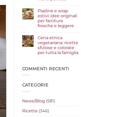
i
condimenti
Nessun
a
commento
Piadine e wrap
su
crudo
Serata
che
estivi: idee originali
cinema
fanno
per farciture
a
la
casa:
differenza
fresche e leggere
i
segreti
Nessun
per
commento
Cena etnica
su
preparare
Piadine
i
vegetariana: ricette
e
nachos
sfiziose e colorate
wrap
filanti
estivi:
perfetti
per tutta la famiglia
idee
originali
Nessun
per
commento
su
farciture
Cena
COMMENTI RECENTI
fresche
etnica
e
vegetariana:
leggere
ricette
sfiziose
CATEGORIE
e
colorate
per
tutta
la
News/Blog
(581)
famiglia
Ricette
(346)