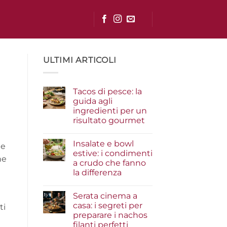
ULTIMI ARTICOLI
Tacos di pesce: la
guida agli
ingredienti per un
risultato gourmet
Nessun
commento
Insalate e bowl
su
te
Tacos
estive: i condimenti
di
ne
a crudo che fanno
pesce:
la
la differenza
guida
agli
Nessun
ingredienti
commento
Serata cinema a
su
per
Insalate
un
casa: i segreti per
ti
e
risultato
preparare i nachos
bowl
gourmet
estive:
filanti perfetti