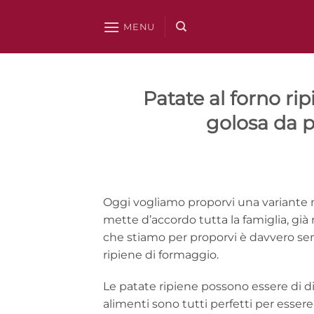
Salta
ai
MENU
contenuti
Patate al forno ri
golosa da p
Oggi vogliamo proporvi una variante m
mette d’accordo tutta la famiglia, già ne
che stiamo per proporvi è davvero sempl
ripiene di formaggio.
Le patate ripiene possono essere di dive
alimenti sono tutti perfetti per esser