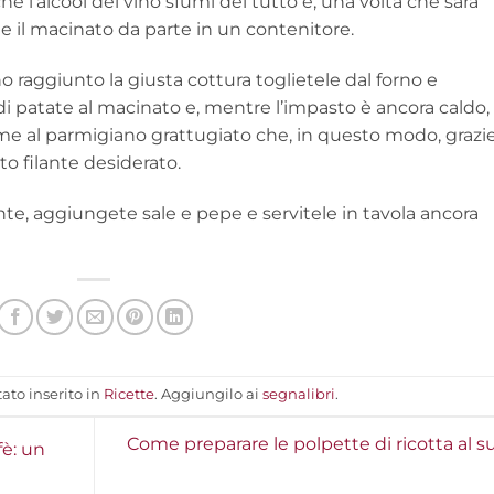
e l’alcool del vino sfumi del tutto e, una volta che sarà
e il macinato da parte in un contenitore.
raggiunto la giusta cottura toglietele dal forno e
 di patate al macinato e, mentre l’impasto è ancora caldo,
eme al parmigiano grattugiato che, in questo modo, grazie
to filante desiderato.
te, aggiungete sale e pepe e servitele in tavola ancora
ato inserito in
Ricette
. Aggiungilo ai
segnalibri
.
Come preparare le polpette di ricotta al s
fè: un