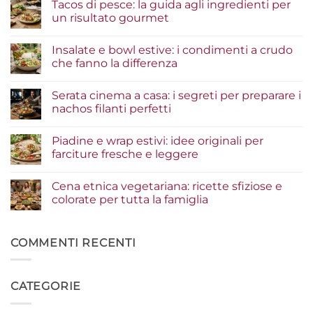
Tacos di pesce: la guida agli ingredienti per
un risultato gourmet
Nessun
commento
Insalate e bowl estive: i condimenti a crudo
su
Tacos
che fanno la differenza
di
pesce:
Nessun
la
commento
Serata cinema a casa: i segreti per preparare i
guida
su
agli
Insalate
nachos filanti perfetti
ingredienti
e
per
bowl
Nessun
un
estive:
commento
Piadine e wrap estivi: idee originali per
risultato
i
su
gourmet
condimenti
Serata
farciture fresche e leggere
a
cinema
crudo
a
Nessun
che
casa:
commento
Cena etnica vegetariana: ricette sfiziose e
fanno
i
su
la
segreti
Piadine
colorate per tutta la famiglia
differenza
per
e
preparare
wrap
Nessun
i
estivi:
commento
nachos
idee
su
filanti
originali
Cena
COMMENTI RECENTI
perfetti
per
etnica
farciture
vegetariana:
fresche
ricette
e
sfiziose
CATEGORIE
leggere
e
colorate
per
tutta