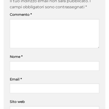
Il tuo indirizzo email non sarà pubblicato.
I
campi obbligatori sono contrassegnati
*
Commento
*
Nome
*
Email
*
Sito web