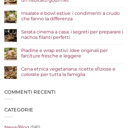
un risultato gourmet
Nessun
commento
Insalate e bowl estive: i condimenti a crudo
su
Tacos
che fanno la differenza
di
pesce:
Nessun
la
commento
Serata cinema a casa: i segreti per preparare i
guida
su
agli
Insalate
nachos filanti perfetti
ingredienti
e
per
bowl
Nessun
un
estive:
commento
Piadine e wrap estivi: idee originali per
risultato
i
su
gourmet
condimenti
Serata
farciture fresche e leggere
a
cinema
crudo
a
Nessun
che
casa:
commento
Cena etnica vegetariana: ricette sfiziose e
fanno
i
su
la
segreti
Piadine
colorate per tutta la famiglia
differenza
per
e
preparare
wrap
Nessun
i
estivi:
commento
nachos
idee
su
filanti
originali
Cena
COMMENTI RECENTI
perfetti
per
etnica
farciture
vegetariana:
fresche
ricette
e
sfiziose
CATEGORIE
leggere
e
colorate
per
tutta
la
News/Blog
(581)