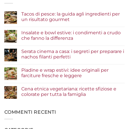
Tacos di pesce: la guida agli ingredienti per
un risultato gourmet
Nessun
commento
Insalate e bowl estive: i condimenti a crudo
su
Tacos
che fanno la differenza
di
pesce:
Nessun
la
commento
Serata cinema a casa: i segreti per preparare i
guida
su
agli
Insalate
nachos filanti perfetti
ingredienti
e
per
bowl
Nessun
un
estive:
commento
Piadine e wrap estivi: idee originali per
risultato
i
su
gourmet
condimenti
Serata
farciture fresche e leggere
a
cinema
crudo
a
Nessun
che
casa:
commento
Cena etnica vegetariana: ricette sfiziose e
fanno
i
su
la
segreti
Piadine
colorate per tutta la famiglia
differenza
per
e
preparare
wrap
Nessun
i
estivi:
commento
nachos
idee
su
filanti
originali
Cena
COMMENTI RECENTI
perfetti
per
etnica
farciture
vegetariana:
fresche
ricette
e
sfiziose