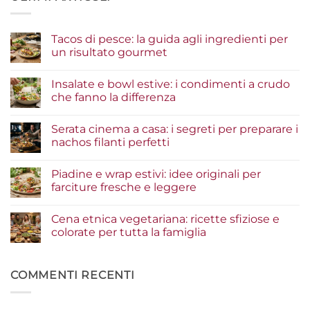
Tacos di pesce: la guida agli ingredienti per
un risultato gourmet
Nessun
commento
Insalate e bowl estive: i condimenti a crudo
su
Tacos
che fanno la differenza
di
pesce:
Nessun
la
commento
Serata cinema a casa: i segreti per preparare i
guida
su
agli
Insalate
nachos filanti perfetti
ingredienti
e
per
bowl
Nessun
un
estive:
commento
Piadine e wrap estivi: idee originali per
risultato
i
su
gourmet
condimenti
Serata
farciture fresche e leggere
a
cinema
crudo
a
Nessun
che
casa:
commento
Cena etnica vegetariana: ricette sfiziose e
fanno
i
su
la
segreti
Piadine
colorate per tutta la famiglia
differenza
per
e
preparare
wrap
Nessun
i
estivi:
commento
nachos
idee
su
filanti
originali
Cena
COMMENTI RECENTI
perfetti
per
etnica
farciture
vegetariana:
fresche
ricette
e
sfiziose