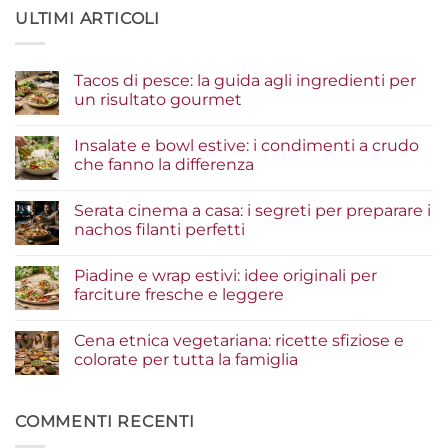
ULTIMI ARTICOLI
Tacos di pesce: la guida agli ingredienti per
un risultato gourmet
Nessun
commento
Insalate e bowl estive: i condimenti a crudo
su
Tacos
che fanno la differenza
di
pesce:
Nessun
la
commento
Serata cinema a casa: i segreti per preparare i
guida
su
agli
Insalate
nachos filanti perfetti
ingredienti
e
per
bowl
Nessun
un
estive:
commento
Piadine e wrap estivi: idee originali per
risultato
i
su
gourmet
condimenti
Serata
farciture fresche e leggere
a
cinema
crudo
a
Nessun
che
casa:
commento
Cena etnica vegetariana: ricette sfiziose e
fanno
i
su
la
segreti
Piadine
colorate per tutta la famiglia
differenza
per
e
preparare
wrap
Nessun
i
estivi:
commento
nachos
idee
su
filanti
originali
Cena
COMMENTI RECENTI
perfetti
per
etnica
farciture
vegetariana: