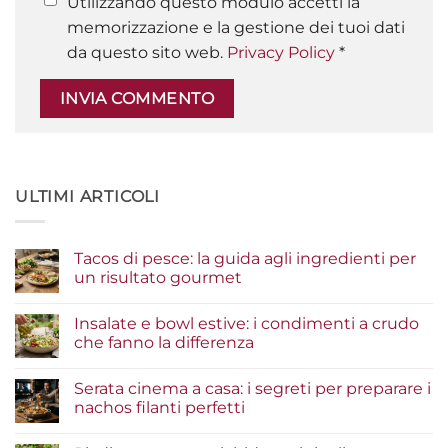
Utilizzando questo modulo accetti la
memorizzazione e la gestione dei tuoi dati
da questo sito web.
Privacy Policy
*
ULTIMI ARTICOLI
Tacos di pesce: la guida agli ingredienti per
un risultato gourmet
Nessun
commento
Insalate e bowl estive: i condimenti a crudo
su
Tacos
che fanno la differenza
di
pesce:
Nessun
la
commento
Serata cinema a casa: i segreti per preparare i
guida
su
agli
Insalate
nachos filanti perfetti
ingredienti
e
per
bowl
Nessun
un
estive:
commento