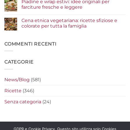
Piadine e wrap estivi: idee originali per
risultato
i
su
gourmet
condimenti
Serata
farciture fresche e leggere
a
cinema
crudo
a
Nessun
che
casa:
commento
Cena etnica vegetariana: ricette sfiziose e
fanno
i
su
la
segreti
Piadine
colorate per tutta la famiglia
differenza
per
e
preparare
wrap
Nessun
i
estivi:
commento
nachos
idee
su
filanti
originali
Cena
COMMENTI RECENTI
perfetti
per
etnica
farciture
vegetariana:
fresche
ricette
e
sfiziose
CATEGORIE
leggere
e
colorate
per
tutta
la
News/Blog
(581)
famiglia
Ricette
(346)
Senza categoria
(24)
GDPR e Cookie Privacy. Questo sito utilizza solo Cookies